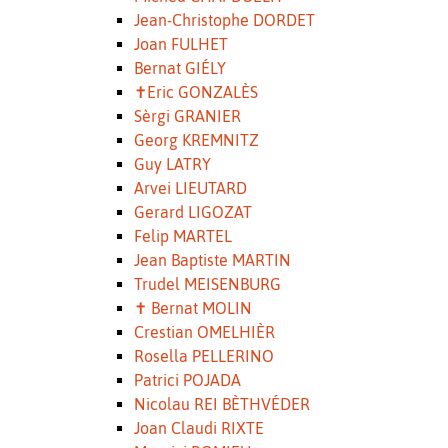
Jean-Christophe DORDET
Joan FULHET
Bernat GIÉLY
✝Eric GONZALÈS
Sèrgi GRANIER
Georg KREMNITZ
Guy LATRY
Arvei LIEUTARD
Gerard LIGOZAT
Felip MARTEL
Jean Baptiste MARTIN
Trudel MEISENBURG
✝ Bernat MOLIN
Crestian OMELHIÈR
Rosella PELLERINO
Patrici POJADA
Nicolau REI BÈTHVÉDER
Joan Claudi RIXTE