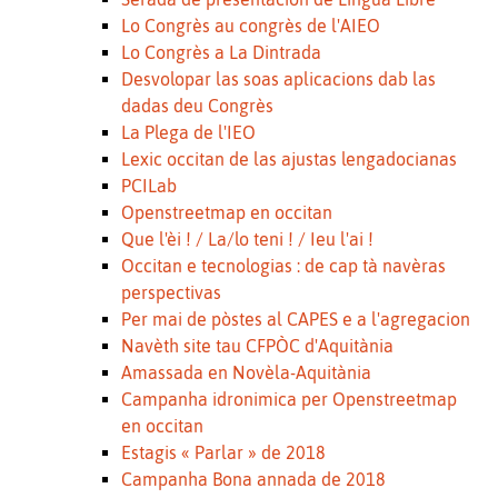
Lo Congrès au congrès de l'AIEO
Lo Congrès a La Dintrada
Desvolopar las soas aplicacions dab las
dadas deu Congrès
La Plega de l'IEO
Lexic occitan de las ajustas lengadocianas
PCILab
Openstreetmap en occitan
Que l'èi ! / La/lo teni ! / Ieu l'ai !
Occitan e tecnologias : de cap tà navèras
perspectivas
Per mai de pòstes al CAPES e a l'agregacion
Navèth site tau CFPÒC d'Aquitània
Amassada en Novèla-Aquitània
Campanha idronimica per Openstreetmap
en occitan
Estagis « Parlar » de 2018
Campanha Bona annada de 2018