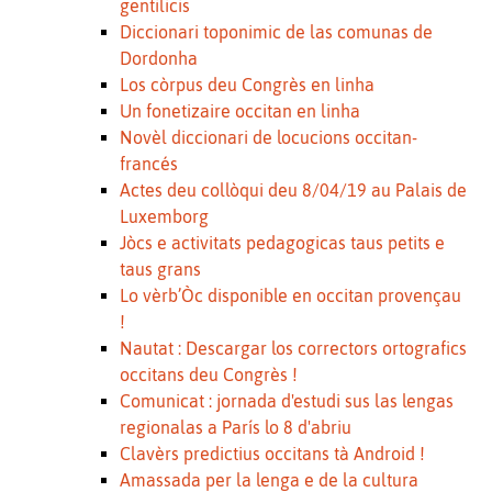
gentilicis
Diccionari toponimic de las comunas de
Dordonha
Los còrpus deu Congrès en linha
Un fonetizaire occitan en linha
Novèl diccionari de locucions occitan-
francés
Actes deu collòqui deu 8/04/19 au Palais de
Luxemborg
Jòcs e activitats pedagogicas taus petits e
taus grans
Lo vèrb’Òc disponible en occitan provençau
!
Nautat : Descargar los correctors ortografics
occitans deu Congrès !
Comunicat : jornada d'estudi sus las lengas
regionalas a París lo 8 d'abriu
Clavèrs predictius occitans tà Android !
Amassada per la lenga e de la cultura