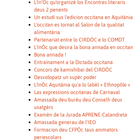
L'In'Òc qu'organizè los Encontres literaris
deus 2 penents
Un estudi sus l'edicion occitana en Aquitània
L'occitan es tornat al Salon de la qualitat
alimentària
Partenariat entre lo CIRDÒC e lo COMDT
L'InÒc que desira la bona annada en occitan
Bona annada !
Entraïnament a la Dictada occitana
Concors de kamishibai del CIRDÒC
Desvolopatz un supèr poder
L'InÒc Aquitània qu'a lo labèl « Ethnopôle »
Las expressions occitanas de Carnaval
Amassada deu burèu deu Conselh deus
usatgèrs
Examèn de la Jurada APRENE-Calandreta
Amassada generau de l'IEO
Formacion deu CFPÒc taus animators
periescolars