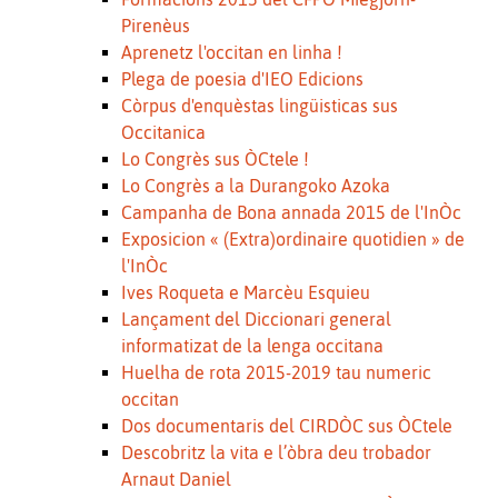
Pirenèus
Aprenetz l'occitan en linha !
Plega de poesia d'IEO Edicions
Còrpus d'enquèstas lingüisticas sus
Occitanica
Lo Congrès sus ÒCtele !
Lo Congrès a la Durangoko Azoka
Campanha de Bona annada 2015 de l'InÒc
Exposicion « (Extra)ordinaire quotidien » de
l'InÒc
Ives Roqueta e Marcèu Esquieu
Lançament del Diccionari general
informatizat de la lenga occitana
Huelha de rota 2015-2019 tau numeric
occitan
Dos documentaris del CIRDÒC sus ÒCtele
Descobritz la vita e l’òbra deu trobador
Arnaut Daniel