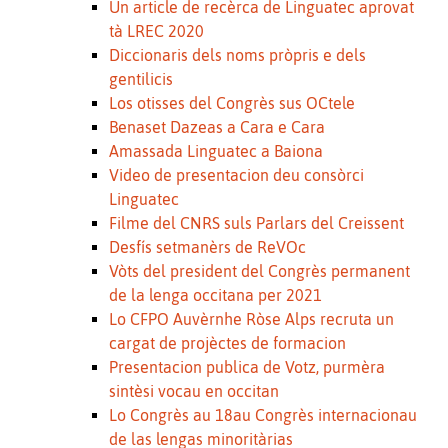
Un article de recèrca de Linguatec aprovat
tà LREC 2020
Diccionaris dels noms pròpris e dels
gentilicis
Los otisses del Congrès sus OCtele
Benaset Dazeas a Cara e Cara
Amassada Linguatec a Baiona
Video de presentacion deu consòrci
Linguatec
Filme del CNRS suls Parlars del Creissent
Desfís setmanèrs de ReVOc
Vòts del president del Congrès permanent
de la lenga occitana per 2021
Lo CFPO Auvèrnhe Ròse Alps recruta un
cargat de projèctes de formacion
Presentacion publica de Votz, purmèra
sintèsi vocau en occitan
Lo Congrès au 18au Congrès internacionau
de las lengas minoritàrias