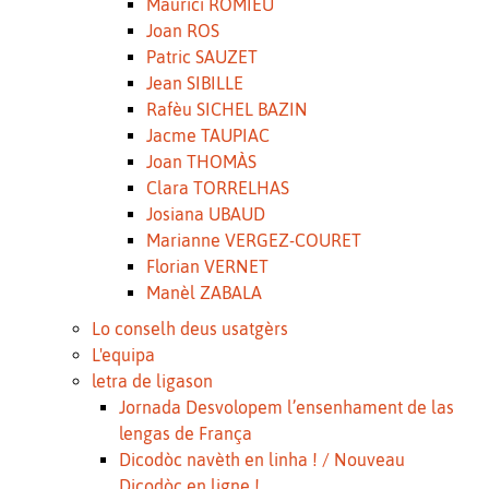
Maurici ROMIEU
Joan ROS
Patric SAUZET
Jean SIBILLE
Rafèu SICHEL BAZIN
Jacme TAUPIAC
Joan THOMÀS
Clara TORRELHAS
Josiana UBAUD
Marianne VERGEZ-COURET
Florian VERNET
Manèl ZABALA
Lo conselh deus usatgèrs
L'equipa
letra de ligason
Jornada Desvolopem l’ensenhament de las
lengas de França
Dicodòc navèth en linha ! / Nouveau
Dicodòc en ligne !