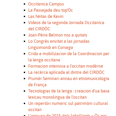
Occitanica Campus
La Passejada deu top'Òc
Las hèitas de Kevin
Videos de la segonda Jornada Occitanica
del CIRDÒC
Joan-Pèire Belmon nos a quitats
Lo Congrès envitat a las jornadas
Linguimondi en Corsega
Crida a mobilizacion de la Coordinacion per
la lenga occitana
Formacion intensiva a l'occitan modèrne
La recèrca aplicada al dintre del CIRDÒC
Prumèr Seminari annau en etnomusicologia
de França
Tecnologias de la lenga : creacion d'ua basa
lexicau monolingua de l'occitan
Un repertòri numeric sul patrimòni cultural
occitan
L'annuari de 2015 dels labellizats « Òc per