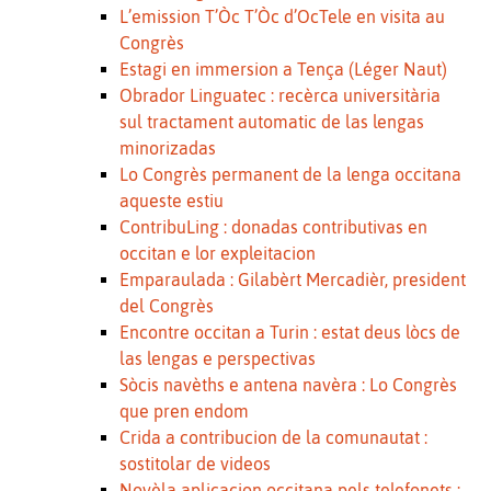
L’emission T’Òc T’Òc d’OcTele en visita au
Congrès
Estagi en immersion a Tença (Léger Naut)
Obrador Linguatec : recèrca universitària
sul tractament automatic de las lengas
minorizadas
Lo Congrès permanent de la lenga occitana
aqueste estiu
ContribuLing : donadas contributivas en
occitan e lor expleitacion
Emparaulada : Gilabèrt Mercadièr, president
del Congrès
Encontre occitan a Turin : estat deus lòcs de
las lengas e perspectivas
Sòcis navèths e antena navèra : Lo Congrès
que pren endom
Crida a contribucion de la comunautat :
sostitolar de videos
Novèla aplicacion occitana pels telefonets :