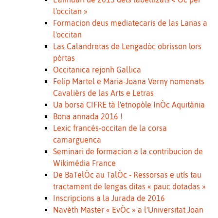
l'occitan »
Formacion deus mediatecaris de las Lanas a
l'occitan
Las Calandretas de Lengadòc obrisson lors
pòrtas
Occitanica rejonh Gallica
Felip Martel e Maria-Joana Verny nomenats
Cavalièrs de las Arts e Letras
Ua borsa CIFRE tà l'etnopòle InÒc Aquitània
Bona annada 2016 !
Lexic francés-occitan de la corsa
camarguenca
Seminari de formacion a la contribucion de
Wikimédia France
De BaTelÒc au TalÒc - Ressorsas e utís tau
tractament de lengas ditas « pauc dotadas »
Inscripcions a la Jurada de 2016
Navèth Master « EvÒc » a l'Universitat Joan