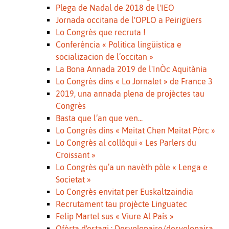
Plega de Nadal de 2018 de l'IEO
Jornada occitana de l'OPLO a Peirigüers
Lo Congrès que recruta !
Conferéncia « Politica lingüistica e
socializacion de l’occitan »
La Bona Annada 2019 de l'InÒc Aquitània
Lo Congrès dins « Lo Jornalet » de France 3
2019, una annada plena de projèctes tau
Congrès
Basta que l’an que ven...
Lo Congrès dins « Meitat Chen Meitat Pòrc »
Lo Congrès al collòqui « Les Parlers du
Croissant »
Lo Congrès qu’a un navèth pòle « Lenga e
Societat »
Lo Congrès envitat per Euskaltzaindia
Recrutament tau projècte Linguatec
Felip Martel sus « Viure Al País »
Ofèrta d'estagi : Desvolopaire/desvolopaira