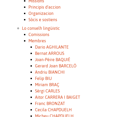
Missions
Principis d'accion
Organizacion
Sòcis e sostiens
Lo conselh lingüistic
Comissions
Membres
Dario AGHILANTE
Bernat ARROUS
Joan-Pèire BAQUIÉ
Gerard Joan BARCELÓ
Andriu BIANCHI
Felip BIU
Miriam BRAÇ
Sèrgi CARLES
Aitor CARRERA I BAIGET
Franc BRONZAT
Cecila CHAPDUELH
Micheu CHAPDUELH