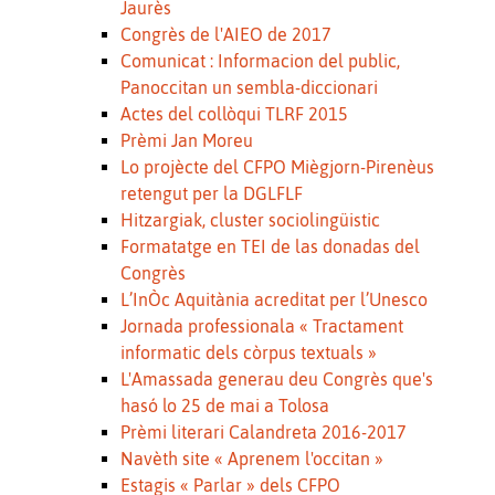
Jaurès
Congrès de l'AIEO de 2017
Comunicat : Informacion del public,
Panoccitan un sembla-diccionari
Actes del collòqui TLRF 2015
Prèmi Jan Moreu
Lo projècte del CFPO Miègjorn-Pirenèus
retengut per la DGLFLF
Hitzargiak, cluster sociolingüistic
Formatatge en TEI de las donadas del
Congrès
L’InÒc Aquitània acreditat per l’Unesco
Jornada professionala « Tractament
informatic dels còrpus textuals »
L'Amassada generau deu Congrès que's
hasó lo 25 de mai a Tolosa
Prèmi literari Calandreta 2016-2017
Navèth site « Aprenem l'occitan »
Estagis « Parlar » dels CFPO