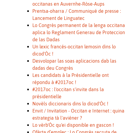
occitanas en Auvernhe-Ròse-Aups
Prentsa-oharra / Communiqué de presse :
Lancement de Linguatec
Lo Congrès permanent de la lenga occitana
aplica lo Reglament Generau de Proteccion
de las Dadas
Un lexic francés-occitan lemosin dins lo
dicod'Òc !
Desvolopar las soas aplicacions dab las
dadas deu Congrès
Les candidats à la Présidentielle ont
répondu à #2017oc !
#2017oc : l'occitan s'invite dans la
présidentielle
Novèls diccionaris dins lo dicod'Òc !
Envit / Invitation - Occitan e Internet : quina
estrategia tà l'aviéner ?
Lo vèrb'Òc qu'ei disponible en gascon !
Ofèrta d’emplec : Lo Congrès recruta de