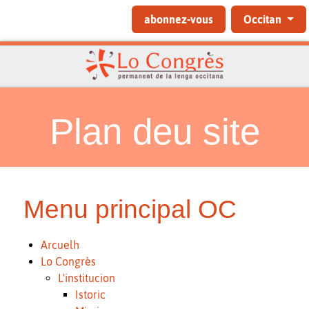
Sélectionnez votre langue
abonnez-vous
Occitan
Plan deu site
Menu principal OC
Arcuelh
Lo Congrès
L'institucion
Istoric