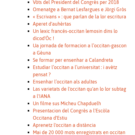
Vòts del President del Congrès per 2018
Omenatge a Bernat Lesfargues e Jòrgi Gròs
« Escrivans » : que parlan de la lor escritura
Aperet d'auhèrtas
Un lexic francés-occitan lemosin dins lo
dicod'Òc !
Ua jornada de formacion a l’occitan-gascon
a Gèuna
Se formar per ensenhar a Calandreta
Estudiar l’occitan a l’universitat : i avètz
pensat ?
Ensenhar l’occitan als adultes
Las varietats de l'occitan qu'an lo lor subtag
a l'IANA
Un filme sus Micheu Chapduelh
Presentacion del Congrès a l'Escòla
Occitana d'Estiu
Aprenetz l'occitan a distància
Mai de 20 000 mots enregistrats en occitan