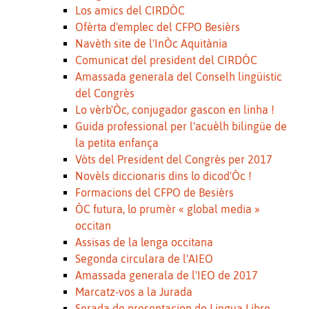
Los amics del CIRDÒC
Ofèrta d'emplec del CFPO Besièrs
Navèth site de l'InÒc Aquitània
Comunicat del president del CIRDÒC
Amassada generala del Conselh lingüistic
del Congrès
Lo vèrb'Òc, conjugador gascon en linha !
Guida professional per l'acuèlh bilingüe de
la petita enfança
Vòts del President del Congrès per 2017
Novèls diccionaris dins lo dicod'Òc !
Formacions del CFPO de Besièrs
ÒC futura, lo prumèr « global media »
occitan
Assisas de la lenga occitana
Segonda circulara de l'AIEO
Amassada generala de l'IEO de 2017
Marcatz-vos a la Jurada
Serada de presentacion de Lingua Libre