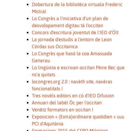
Dobertura de la bibliotèca virtuala Frederic
Mistral
Lo Congrès a l'iniciativa d'un plan de
desvolopament digitau tà l'occitan
Concors d'escritura joventut de l'IEO d'Òlt
La jornada d'estudis a l'entorn de Leon
Còrdas sus Occitanica
Lo Congrès que hasó la soa Amassada
Generau
Lo lingüista e escrivan occitan Pèire Bec que
ns'a quitats
locongres.org 2.0 : navèth site, navèras
foncionalitats !
Tres novèls editors en cò d'IEO Difusion
Annuari del labèl Òc per l'occitan
Venètz formators en occitan !
Exposicion « (Extra)ordinaire quotidien » suu
PCI d'Aquitània
Formacions 2015 del CFPO Miègjorn-