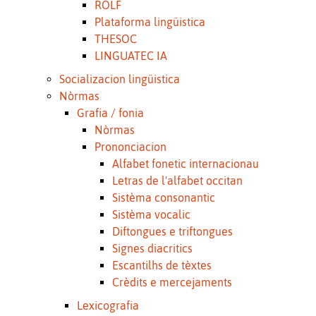
ROLF
Plataforma lingüistica
THESOC
LINGUATEC IA
Socializacion lingüistica
Nòrmas
Grafia / fonia
Nòrmas
Prononciacion
Alfabet fonetic internacionau
Letras de l'alfabet occitan
Sistèma consonantic
Sistèma vocalic
Diftongues e triftongues
Signes diacritics
Escantilhs de tèxtes
Crèdits e mercejaments
Lexicografia