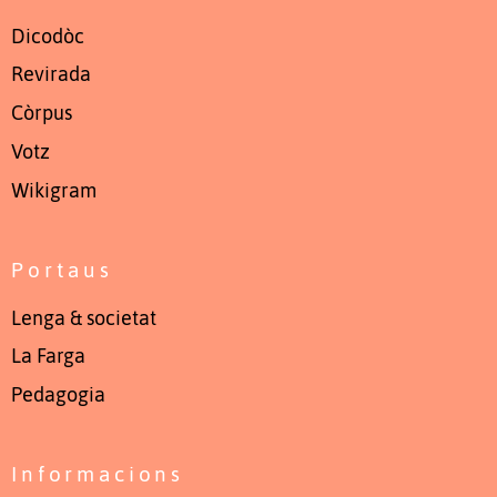
Dicodòc
Revirada
Còrpus
Votz
Wikigram
Portaus
Lenga & societat
La Farga
Pedagogia
Informacions