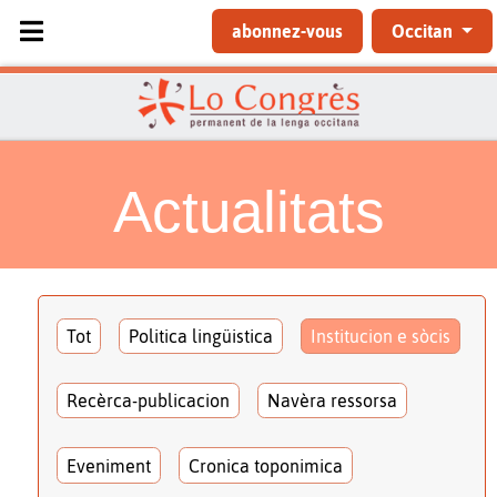
Sélectionnez votre langue
abonnez-vous
Occitan
Actualitats
Tot
Politica lingüistica
Institucion e sòcis
Recèrca-publicacion
Navèra ressorsa
Eveniment
Cronica toponimica