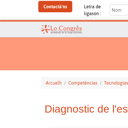
Contactà'ns
Letra de
ligason :
Arcuelh
Competéncias
Tecnologias
Diagnostic de l'e