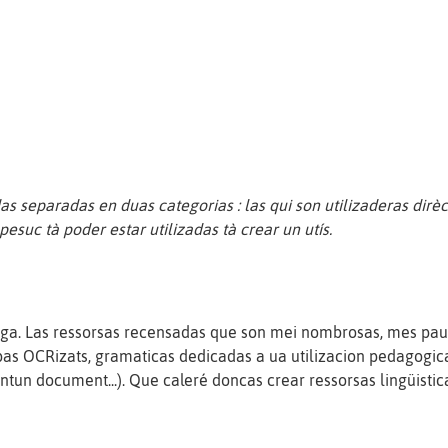
das separadas en duas categorias : las qui son utilizaderas dirè
suc tà poder estar utilizadas tà crear un utís.
lenga. Las ressorsas recensadas que son mei nombrosas, mes pau
 pas OCRizats, gramaticas dedicadas a ua utilizacion pedagogica
 mantun document...). Que caleré doncas crear ressorsas lingüis