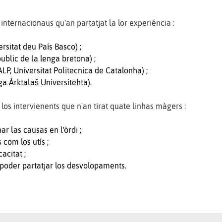
 internacionaus qu'an partatjat la lor experiéncia :
rsitat deu País Basco) ;
ublic de la lenga bretona) ;
P, Universitat Politecnica de Catalonha) ;
ga Árktalaš Universitehta).
los intervienents que n'an tirat quate linhas màgers :
r las causas en l'òrdi ;
com los utís ;
acitat ;
à poder partatjar los desvolopaments.
eu desvolopament numeric de l'occitan
: Presentacion per Gilbert Mercadier, President deu Congrès