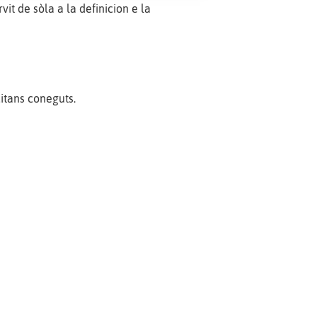
it de sòla a la definicion e la
citans coneguts.