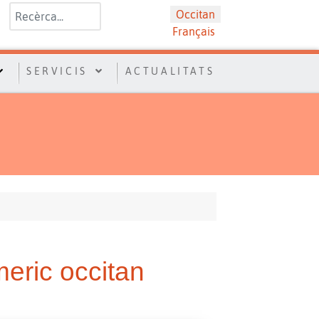
Valider
Sélectionnez votre langue
Occitan
Français
SERVICIS
ACTUALITATS
eric occitan