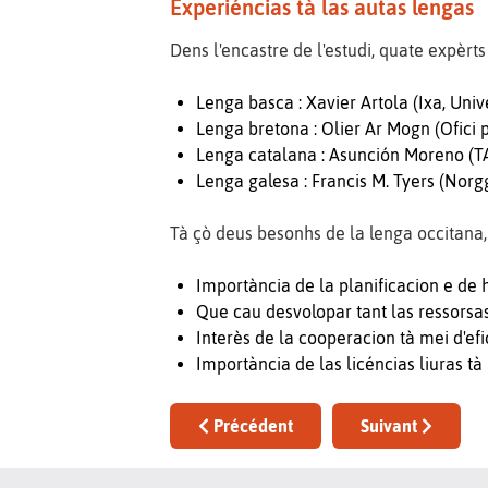
Experiéncias tà las autas lengas
Dens l'encastre de l'estudi, quate expèrts
Lenga basca : Xavier Artola (Ixa, Unive
Lenga bretona : Olier Ar Mogn (Ofici p
Lenga catalana : Asunción Moreno (TAL
Lenga galesa : Francis M. Tyers (Norg
Tà çò deus besonhs de la lenga occitana, 
Importància de la planificacion e de ha
Que cau desvolopar tant las ressorsas 
Interès de la cooperacion tà mei d'efic
Importància de las licéncias liuras t
Article précédent : Huelha de rota d
Article suivant 
Précédent
Suivant