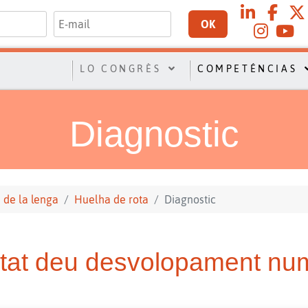
OK
LO CONGRÈS
COMPETÉNCIAS
Diagnostic
 de la lenga
Huelha de rota
Diagnostic
stat deu desvolopament num