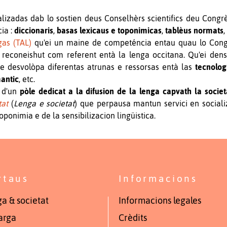
alizadas dab lo sostien deus Conselhèrs scientifics deu Congr
cia :
diccionaris
,
basas lexicaus e toponimicas
,
tablèus normats
,
gas (TAL)
qu'ei un maine de competéncia entau quau lo Congrè
nlà reconeishut com referent entà la lenga occitana. Qu'ei d
desvolòpa diferentas atrunas e ressorsas entà las
tecnolog
mantic
, etc.
 d'un
pòle dedicat a la difusion de la lenga capvath la societ
tat
(
Lenga e societat
) que perpausa mantun servici en socializ
oponimia e de la sensibilizacion lingüistica.
rtaus
Informacions
a & societat
Informacions legales
arga
Crèdits