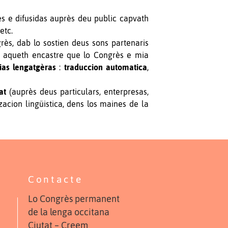
ès e difusidas auprès deu public capvath
 etc.
s, dab lo sostien deus sons partenaris
ens aqueth encastre que lo Congrès e mia
ias lengatgèras
:
traduccion automatica
,
at
(auprès deus particulars, enterpresas,
acion lingüistica, dens los maines de la
Contacte
Lo Congrès permanent
de la lenga occitana
Ciutat – Creem