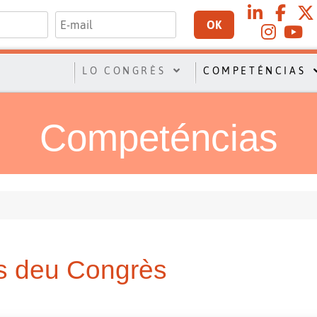
OK
LO CONGRÈS
COMPETÉNCIAS
Competéncias
s deu Congrès