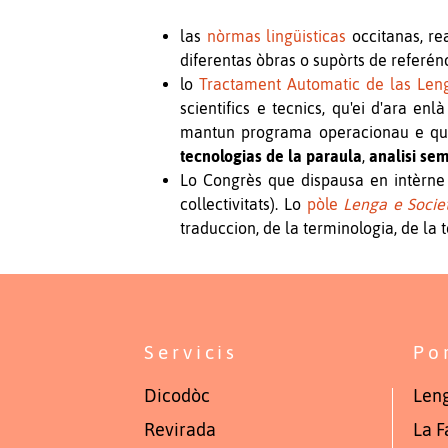
las
nòrmas lingüisticas
occitanas, re
diferentas òbras o supòrts de referén
lo
Tractament Automatic de las Len
scientifics e tecnics, qu'ei d'ara e
mantun programa operacionau e que 
tecnologias de la paraula
,
analisi se
Lo Congrès que dispausa en intèrne
collectivitats). Lo
pòle
Lenga e Socie
traduccion, de la terminologia, de la t
Servicis
Po
Dicodòc
Leng
Revirada
La F