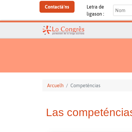
Contactà'ns
Letra de
ligason :
Arcuelh
Competéncias
Las competéncia