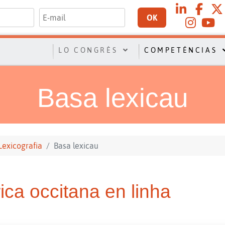
OK
LO CONGRÈS
COMPETÉNCIAS
Basa lexicau
Lexicografia
Basa lexicau
rica occitana en linha