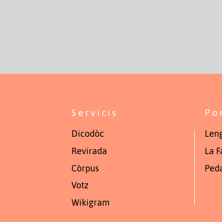
Servicis
Po
Dicodòc
Leng
Revirada
La F
Còrpus
Ped
Votz
Wikigram