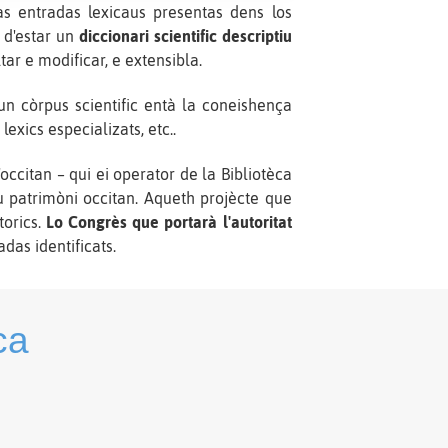
s entradas lexicaus presentas dens los
u d'estar un
diccionari scientific descriptiu
tar e modificar, e extensibla.
 un còrpus scientific entà la coneishença
 lexics especializats, etc..
ccitan – qui ei operator de la Bibliotèca
 patrimòni occitan. Aqueth projècte que
torics.
Lo Congrès que portarà l'autoritat
das identificats.
ca