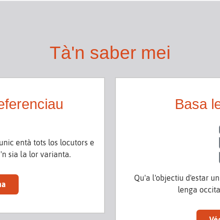
Tà'n saber mei
referenciau
Basa le
unic entà tots los locutors e
n sia la lor varianta.
Qu'a l'objectiu d'estar un
na
lenga occita
Vé