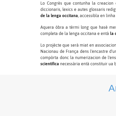
Lo Congrès que contunha la creacion d
diccionaris, lexics e autes glossaris redi
de la lenga occitana
, accessibla en linha
Aquera òbra a tèrmi long que hasè me
completa de la lenga occitana e entà
la 
Lo projècte que serà miat en associacion
Nacionau de França dens l'encastre d'u
compòrta donc la numerizacion de l'ense
scientifica
necessària entà constituir ua b
A