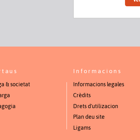
rtaus
Informacions
a & societat
Informacions legales
arga
Crèdits
agogia
Drets d'utilizacion
Plan deu site
Ligams