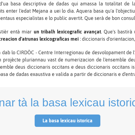
'ua basa descriptiva de dadas qui amassa la totalitat de la
gits enter l'edat Mejana a uei lo dia. Aquera basa qu'a l'objecti
 entaus especialistas e lo public avertit. Que serà de bon consul
stièr entà miar
un tribalh lexicografic avançat
. Que's bastirà
creacion d'atrunas lexicograficas mei
: diccionaris d'orientacion,
 dab lo CIRDÒC - Centre Interregionau de desvolopament de l'o
n projècte pluriannau vast de numerizacion de l'ensemble deu
mble deus diccionaris occitans e deus diccionaris occitans is
asa de dadas exaustiva e valida a partir de diccionaris e d'entra
nar tà la basa lexicau istori
La basa lexicau istorica