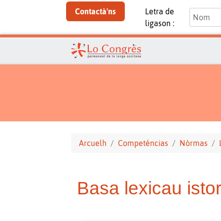
Contactà'ns
Letra de
ligason :
Arcuelh
Competéncias
Nòrmas
Basa lexicau isto