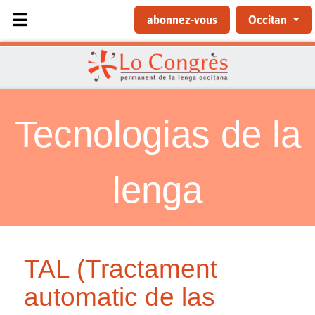
Sélectionnez votre langue
abonnez-vous
Occitan
Tecnologias de la
lenga
TAL (Tractament
automatic de las