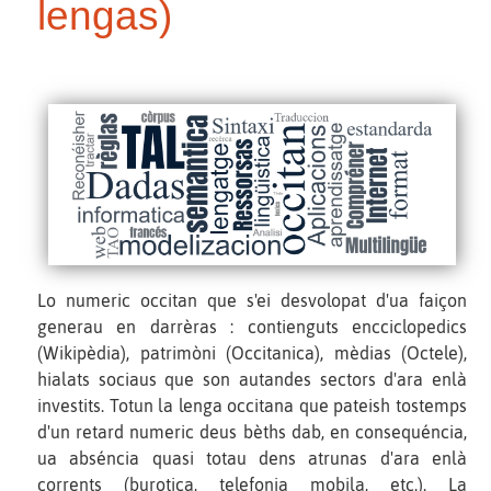
lengas)
Lo numeric occitan que s'ei desvolopat d'ua faiçon
generau en darrèras : contienguts encciclopedics
(Wikipèdia), patrimòni (Occitanica), mèdias (Octele),
hialats sociaus que son autandes sectors d'ara enlà
investits. Totun la lenga occitana que pateish tostemps
d'un retard numeric deus bèths dab, en consequéncia,
ua abséncia quasi totau dens atrunas d'ara enlà
corrents (burotica, telefonia mobila, etc.). La