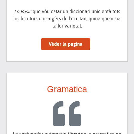
Lo Basic
que vòu estar un diccionari unic entà tots
los locutors e usatgèrs de l'occitan, quina que'n sia
la lor varietat.
Véder la pagina
Gramatica
Lo conjugador automatic
Vèrbòc
e la gramatica en