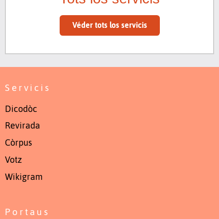
Véder tots los servicis
Servicis
Dicodòc
Revirada
Còrpus
Votz
Wikigram
Portaus