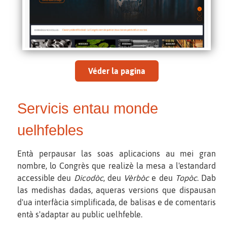
Véder la pagina
Servicis entau monde
uelhfebles
Entà perpausar las soas aplicacions au mei gran
nombre, lo Congrès que realizè la mesa a l'estandard
accessible deu
Dicodòc
, deu
Vèrbòc
e deu
Topòc
. Dab
las medishas dadas, aqueras versions que dispausan
d'ua interfàcia simplificada, de balisas e de comentaris
entà s'adaptar au public uelhfeble.