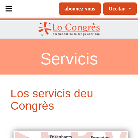
Sélectionnez votre langue
abonnez-vous
Occitan
Servicis
Los servicis deu
Congrès