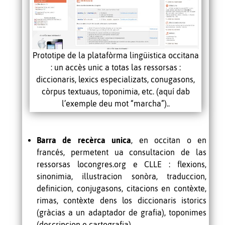
Prototipe de la platafòrma lingüistica occitana
: un accès unic a totas las ressorsas :
diccionaris, lexics especializats, conugasons,
còrpus textuaus, toponimia, etc. (aquí dab
l’exemple deu mot “marcha”)..
Barra de recèrca unica
, en occitan o en
francés, permetent ua consultacion de las
ressorsas locongres.org e CLLE
: flexions,
sinonimia, illustracion sonòra, traduccion,
definicion, conjugasons, citacions en contèxte,
rimas, contèxte dens los diccionaris istorics
(gràcias a un adaptador de grafia), toponimes
(descripcion e cartografia).