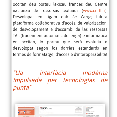
occitan deu portau lexicau francés deu Centre
nacionau de ressorsas textuaus (
www.cnrtl.fr
).
Desvolopat en ligam dab
L
a Farga
, futura
platafòrma collaborativa d'accès, de valorizacion,
de desvolopament e d'escambi de las ressorsas
TAL (tractament automatic de lenga) e informatica
en occitan, lo portau que serà evolutiu e
desvolopat segon los darrèrs estandards en
tèrmes de formatatge, d'accès e d'interoperabilitat
:
"Ua interfàcia modèrna
impulsada per tecnologias de
punta"