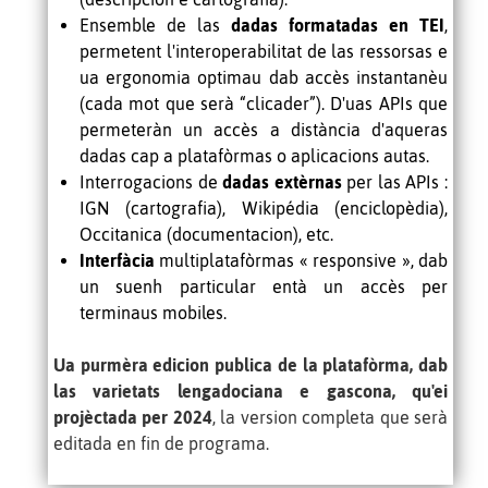
Ensemble de las
dadas formatadas en TEI
,
permetent l'interoperabilitat de las ressorsas e
ua ergonomia optimau dab accès instantanèu
(cada mot que serà
“
clicader
”
). D'uas APIs que
permeteràn un accès a distància d'aqueras
dadas cap a platafòrmas o aplicacions autas.
Interrogacions de
dadas extèrnas
per las APIs :
IGN (cartografia), Wikipédia (enciclopèdia),
Occitanica (documentacion), etc.
Interfàcia
multiplatafòrmas
«
responsive »
, dab
un suenh particular entà un accès per
terminaus mobiles.
Ua purmèra edicion publica de la platafòrma, dab
las varietats lengadociana e gascona, qu'ei
projèctada per 2024
, la version completa que serà
editada en fin de programa.