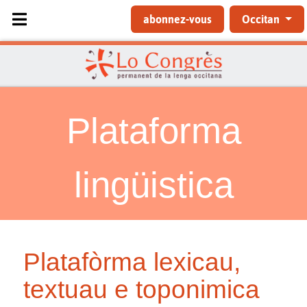
Sélectionnez votre langue
abonnez-vous
Occitan
Plataforma
lingüistica
Platafòrma lexicau,
textuau e toponimica