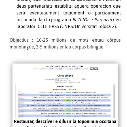
deus partenariats establits, aquera operacion que
serà eventuaument totaument o parciaument
fusionada dab lo programa
BaTelÒc
e
ParcoLaf
deu
laboratòri CLLE
-
ERSS (CNRS
/
Universitat Tolosa 2).
Objectius : 10-25 milions de mots entau còrpus
monolingüe, 2-5 milions entau còrpus bilingüe.
Restaurar, descríver e difusir la toponimia occitana