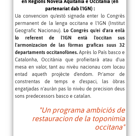
en Regions Novèla Aquitània e Occitània (en
partenariat dab l'IGN) :
Ua convencion
qu'estó
signada enter lo Congrès
permanent de la lenga occitana e l'IGN (Institut
Geografic Nacionau).
Lo Congrès qu'ei d'ara enlà
lo referent de l'IGN entà l'occitan sus
l'armonizacion de las fòrmas graficas suus 32
departaments occitanofònes.
Après lo País basco e
Catalonha, Occitània que profieitarà atau d'ua
mesa en valor, tant au nivèu nacionau com locau
entad aqueth projècte d'endom. Pr'amor de
constrentas de temps e d'espaci, las òbras
engatjadas n'auràn pas lo nivèu de precision deus
sons predecessors basco e catalan.
"Un programa ambiciós de
restauracion de la toponimia
occitana"