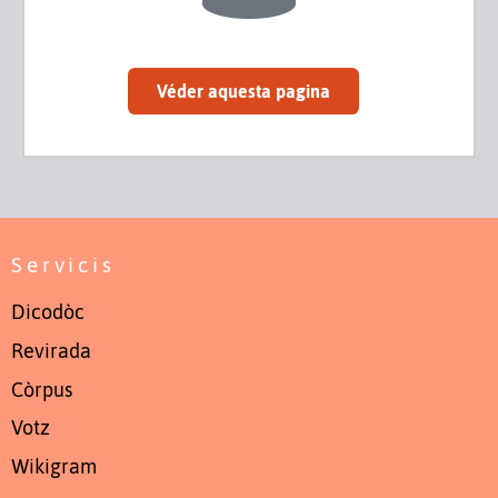
Véder aquesta pagina
Servicis
Dicodòc
Revirada
Còrpus
Votz
Wikigram