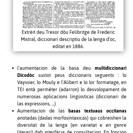
Extrèit deu Tresor dóu Felibritge de Frederic
Mistral, diccionari descriptiu de la lenga d’oc,
editat en 1886.
l'aumentacion de la basa deu
multidiccionari
Dicodòc
sustot peus diccionaris seguents : lo
Vayssier, lo Mouly e l'Alibert e lo lor formatage, en
TEI entà perméter (adarron) lo desvolopament de
numerosas aplicacions lingüisticas (diccionari de
las expressions, ...)
Aumentacion de las
basas textuaus occitanas
anotadas (dadas morfosintaxicas) qui cobreishen la
diversitat de la lenga (en varietat e en genre
literari) dab interfàcia de consultacion. En foncion