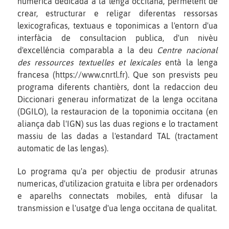
numerica dedicada a la lenga occitana, permetent de
crear, estructurar e religar diferentas ressorsas
lexicograficas, textuaus e toponimicas a l'entorn d'ua
interfàcia de consultacion publica, d'un nivèu
d'excelléncia comparabla a la deu
Centre nacional
des ressources textuelles et lexicales
entà la lenga
francesa (https://www.cnrtl.fr). Que son presvists peu
programa diferents chantièrs, dont la redaccion deu
Diccionari generau informatizat de la lenga occitana
(DGILO), la restauracion de la toponimia occitana (en
aliança dab l'IGN) sus las duas regions e lo tractament
massiu de las dadas a l'estandard TAL (tractament
automatic de las lengas).
Lo programa qu'a per objectiu de produsir atrunas
numericas, d'utilizacion gratuita e libra per ordenadors
e aparelhs connectats mobiles, entà difusar la
transmission e l'usatge d'ua lenga occitana de qualitat.