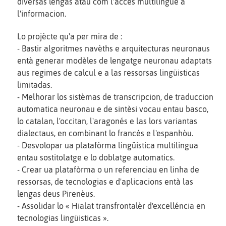
divèrsas lengas atau com l'accès multilingüe a
l'informacion.
Lo projècte qu'a per mira de :
- Bastir algoritmes navèths e arquitecturas neuronaus
entà generar modèles de lengatge neuronau adaptats
aus regimes de calcul e a las ressorsas lingüisticas
limitadas.
- Melhorar los sistèmas de transcripcion, de traduccion
automatica neuronau e de sintèsi vocau entau basco,
lo catalan, l'occitan, l'aragonés e las lors variantas
dialectaus, en combinant lo francés e l'espanhòu.
- Desvolopar ua platafòrma lingüistica multilingua
entau sostitolatge e lo doblatge automatics.
- Crear ua platafòrma o un referenciau en linha de
ressorsas, de tecnologias e d'aplicacions entà las
lengas deus Pirenèus.
- Assolidar lo « Hialat transfrontalèr d'excelléncia en
tecnologias lingüisticas ».