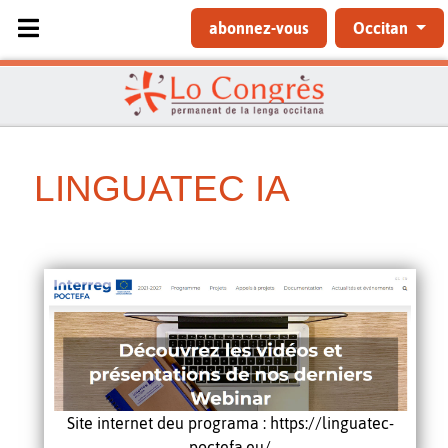
Sélectionnez votre langue
abonnez-vous
Occitan
LINGUATEC IA
Site internet deu programa : https://linguatec-
poctefa.eu/