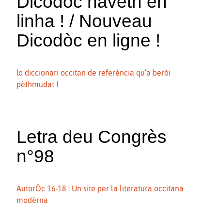
Dicodòc navèth en
linha ! / Nouveau
Dicodòc en ligne !
lo diccionari occitan de referéncia qu’a beròi
pèthmudat !
Letra deu Congrès
n°98
AutorÒc 16-18 : Un site per la literatura occitana
modèrna