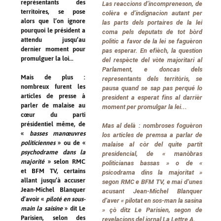
représentants des
Las reaccions d’incompreneson, de
territoires, se pose
colèra e d’indignacion autant per
alors que l’on ignore
las parts dels portaires de la lei
pourquoi le président a
coma pels deputats de tot bòrd
attendu jusqu’au
politic a favor de la lei se faguèron
dernier moment pour
pas esperar. En efièch, la question
promulguer la loi...
del respècte del vòte majoritari al
Parlament, e doncas dels
Mais de plus :
representants dels territòris, se
nombreux furent les
pausa quand se sap pas perqué lo
articles de presse à
president a esperat fins al darrièr
parler de malaise au
moment per promulgar la lei...
cœur du parti
présidentiel même, de
Mas al delà : nombroses foguèron
«
basses manœuvres
los articles de premsa a parlar de
politiciennes
» ou de «
malaise al còr del quite partit
psychodrame dans la
presidencial, de «
manòbras
majorité
» selon RMC
politicianas bassas
» o de «
et BFM TV, certains
psicodrama dins la majoritat
»
allant jusqu’à accuser
segon RMC e BFM TV, e mai d’unes
Jean-Michel Blanquer
acusant Jean-Michel Blanquer
d’avoir «
piloté en sous-
d’aver «
pilotat en sos-man la sasina
main la saisine
» dit Le
» çò ditz Le Parisien, segon de
Parisien, selon des
revelacions del jornal La Lettre A.