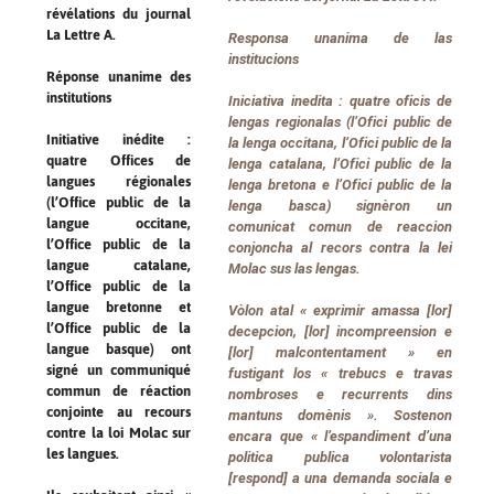
révélations du journal
La Lettre A.
Responsa unanima de las
institucions
Réponse unanime des
institutions
Iniciativa inedita : quatre oficis de
lengas regionalas (l’Ofici public de
Initiative inédite :
la lenga occitana, l’Ofici public de la
quatre Offices de
lenga catalana, l’Ofici public de la
langues régionales
lenga bretona e l’Ofici public de la
(l’Office public de la
lenga basca) signèron un
langue occitane,
comunicat comun de reaccion
l’Office public de la
conjoncha al recors contra la lei
langue catalane,
Molac sus las lengas.
l’Office public de la
langue bretonne et
Vòlon atal «
exprimir amassa [lor]
l’Office public de la
decepcion, [lor] incompreension e
langue basque) ont
[lor] malcontentament
» en
signé un communiqué
fustigant los «
trebucs e travas
commun de réaction
nombroses e recurrents dins
conjointe au recours
mantuns domènis
». Sostenon
contre la loi Molac sur
encara que «
l’espandiment d’una
les langues.
politica publica volontarista
[respond] a una demanda sociala e