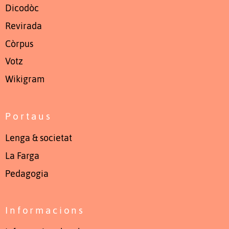
Dicodòc
Revirada
Còrpus
Votz
Wikigram
Portaus
Lenga & societat
La Farga
Pedagogia
Informacions