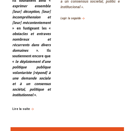
Ils souhaitent ainsi «
a un consensus societal, politic e
exprimer ensemble
institucional
».
[leur] déception, [leur]
incompréhension et
Legir la seguida
[leur] mécontentement
» en fustigeant les «
obstacles et entraves
nombreux et
récurrents dans divers
domaines
». Ils
soutiennent encore que
«
le déploiement d’une
politique publique
volontariste [répond] à
une demande sociale
et à un consensus
sociétal, politique et
institutionnel
».
Lire la suite