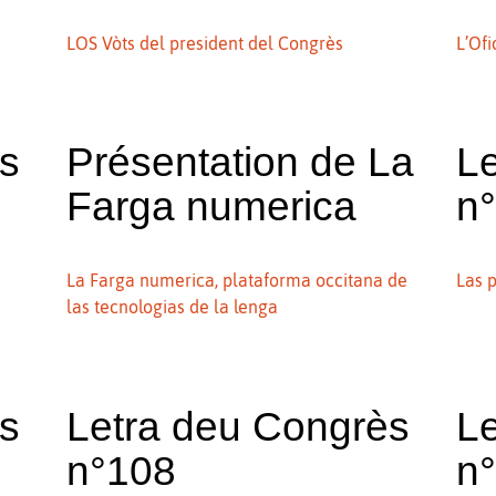
LOS Vòts del president del Congrès
L’Ofi
ès
Présentation de La
L
Farga numerica
n
La Farga numerica, plataforma occitana de
Las 
las tecnologias de la lenga
ès
Letra deu Congrès
L
n°108
n