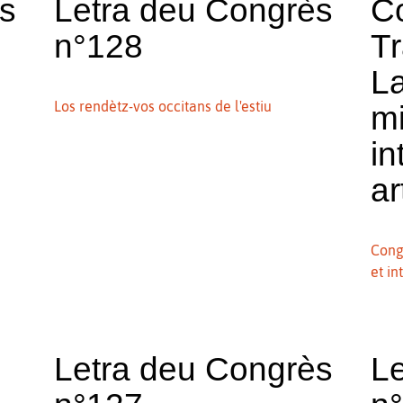
ès
Letra deu Congrès
C
n°128
Tr
L
Los rendètz-vos occitans de l'estiu
mi
in
ar
Congr
et in
Letra deu Congrès
L