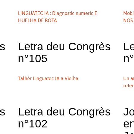
LINGUATEC IA : Diagnostic numeric E
Mobi
HUELHA DE ROTA
NOS 
ès
Letra deu Congrès
L
n°105
n
Talhèr Linguatec IA a Vielha
Un a
rete
ès
Letra deu Congrès
Jo
n°102
en