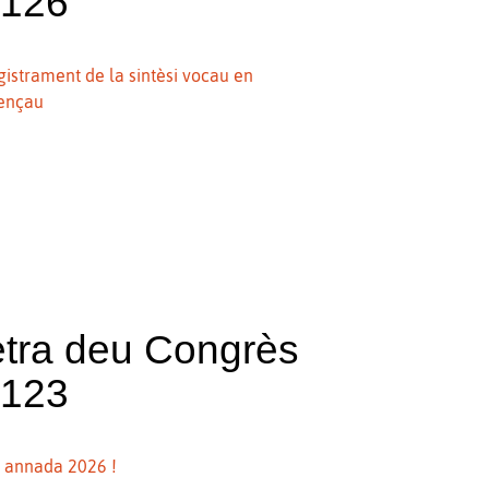
°126
gistrament de la sintèsi vocau en
ençau
etra deu Congrès
°123
 annada 2026 !