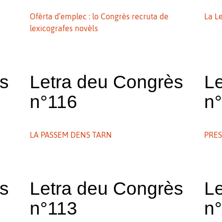
Ofèrta d’emplec : lo Congrès recruta de
La L
lexicografes novèls
ès
Letra deu Congrès
L
n°116
n
LA PASSEM DENS TARN
PRES
ès
Letra deu Congrès
L
n°113
n