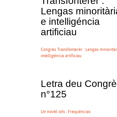
Transfonterèr :
Lengas minoritàr
e intelligéncia
artificiau
Congrès Transfonterèr : Lengas minoritàr
intelligéncia artificiau
Letra deu Congr
n°125
Un novèl otís : Frequéncias