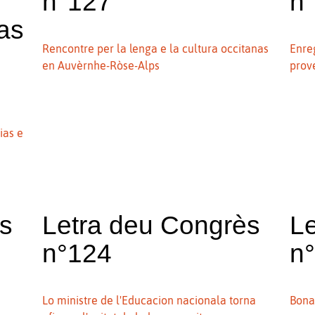
n°127
n
ias
Rencontre per la lenga e la cultura occitanas
Enre
en Auvèrnhe-Ròse-Alps
prov
ias e
ès
Letra deu Congrès
L
n°124
n
Lo ministre de l'Educacion nacionala torna
Bona