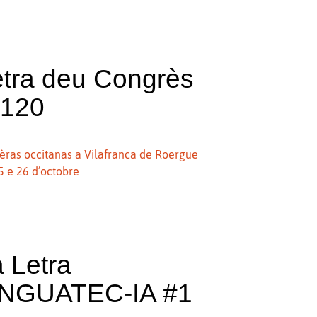
etra deu Congrès
°120
ièras occitanas a Vilafranca de Roergue
5 e 26 d’octobre
 Letra
INGUATEC-IA #1