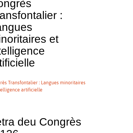
ongrès
ansfontalier :
angues
noritaires et
telligence
tificielle
ès Transfontalier : Langues minoritaires
telligence artificielle
etra deu Congrès