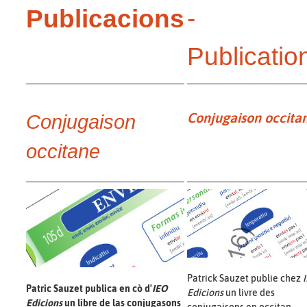
Publicacions
-
Publicatio
Conjugaison occita
Conjugaison
occitane
Patrick Sauzet publie chez
Patric Sauzet publica en cò d'
IEO
Edicions
un livre des
Edicions
un libre de las conjugasons