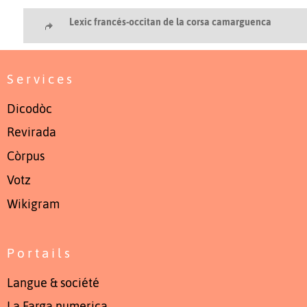
Lexic francés-occitan de la corsa camarguenca
Services
Dicodòc
Revirada
Còrpus
Votz
Wikigram
Portails
Langue & société
La Farga numerica