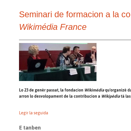
Seminari de formacion a la co
Wikimédia
France
Lo 23 de genèr passat, la fondacion
Wikimédia
qu'organizè da
arron lo desvolopament de la contribucion a
Wikipèdia
tà las
Legir la seguida
E tanben