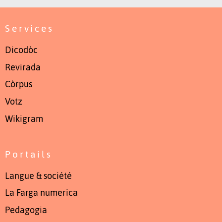
Services
Dicodòc
Revirada
Còrpus
Votz
Wikigram
Portails
Langue & société
La Farga numerica
Pedagogia