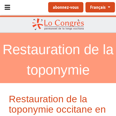
Sélectionnez votre langue
abonnez-vous
Français
Restauration de la
toponymie
Restauration de la
toponymie occitane en