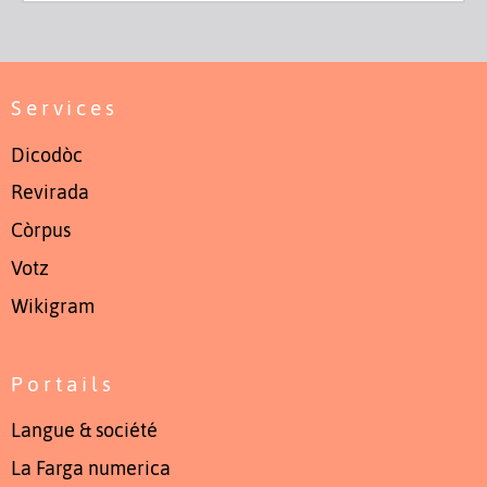
Services
Dicodòc
Revirada
Còrpus
Votz
Wikigram
Portails
Langue & société
La Farga numerica