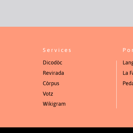
Services
Po
Dicodòc
Lang
Revirada
La F
Còrpus
Ped
Votz
Wikigram