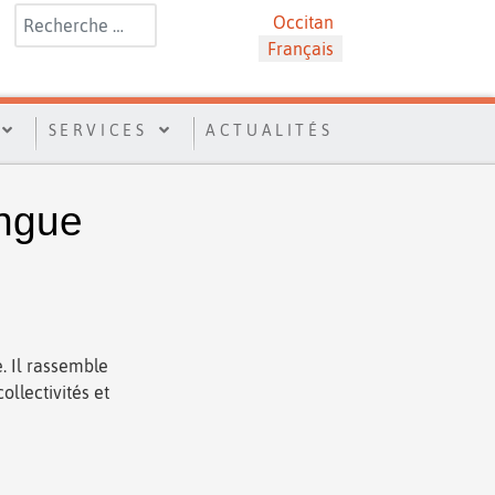
Rechercher
Sélectionnez votre langue
Occitan
Français
SERVICES
ACTUALITÉS
angue
. Il rassemble
ollectivités et