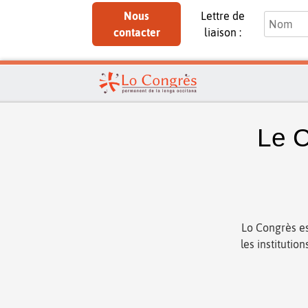
Nous
Lettre de
contacter
liaison :
Le C
Lo Congrès es
les institutio