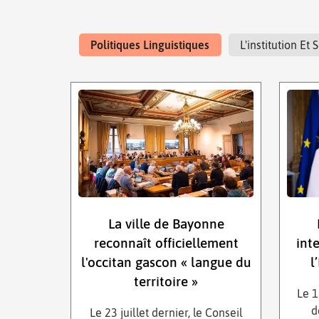
Politiques Linguistiques
L'institution E
La ville de Bayonne
reconnaît officiellement
int
l'occitan gascon « langue du
l
territoire »
Le 1
d
Le 23 juillet dernier, le Conseil