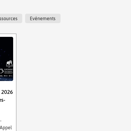
ssources
Evénements
e 2026
es-
-
 Appel