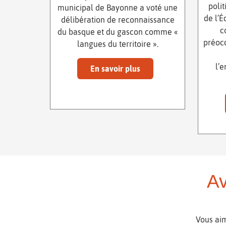
poli
municipal de Bayonne a voté une
de l’É
délibération de reconnaissance
c
du basque et du gascon comme «
préocc
langues du territoire ».
l’
En savoir plus
Av
Vous aim