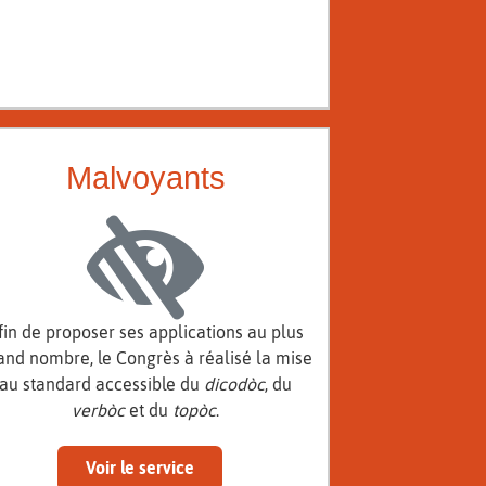
Malvoyants
fin de proposer ses applications au plus
and nombre, le Congrès à réalisé la mise
au standard accessible du
dicodòc
, du
verbòc
et du
topòc
.
Voir le service