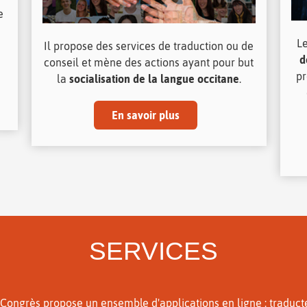
e
L
Il propose des services de traduction ou de
d
conseil et mène des actions ayant pour but
pr
la
socialisation de la langue occitane
.
En savoir plus
SERVICES
 Congrès propose un ensemble d'applications en ligne : traduct