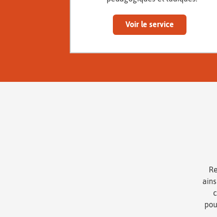
Voir le service
Re
ain
c
pou