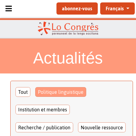
Sélectionnez votre langue
abonnez-vous
Français
Actualités
Tout
Politique linguistique
Institution et membres
Recherche / publication
Nouvelle ressource