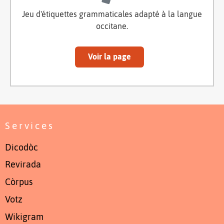
Jeu d'étiquettes grammaticales adapté à la langue
occitane.
Voir la page
Services
Dicodòc
Revirada
Còrpus
Votz
Wikigram