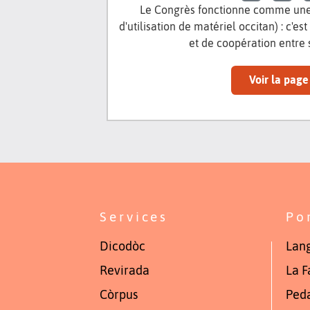
Le Congrès fonctionne comme une
d'utilisation de matériel occitan) : c'e
et de coopération entre
Voir la page
Services
Po
Dicodòc
Lang
Revirada
La F
Còrpus
Ped