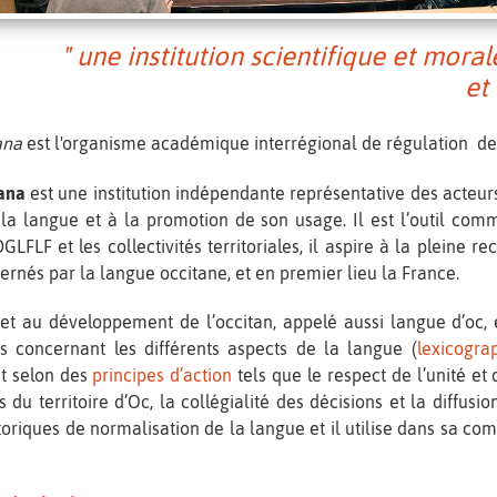
" une institution scientifique et mora
et 
ana
est l'organisme académique interrégional de régulation de
ana
est une institution indépendante représentative des acteurs e
la langue et à la promotion de son usage. Il est l’outil co
LFLF et les collectivités territoriales, il aspire à la pleine r
ernés par la langue occitane, et en premier lieu la France.
é et au développement de l’occitan, appelé aussi langue d’oc,
ls concernant les différents aspects de la langue (
lexicogra
git selon des
principes d’action
tels que le respect de l’unité et de
 du territoire d’Oc, la collégialité des décisions et la diffusi
toriques de normalisation de la langue et il utilise dans sa c