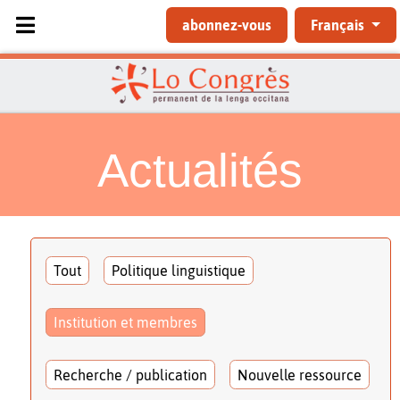
Sélectionnez votre langue
abonnez-vous
Français
Actualités
Tout
Politique linguistique
Institution et membres
Recherche / publication
Nouvelle ressource