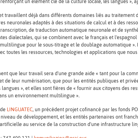
n renforçant un élément clé de la culture locale, les langues », ajo
ojet travaillent déjà dans différents domaines liés au traitemen
es neuronales adaptés à des situations de calcul et à des resso
ranscription, de traduction automatique neuronale et de synth
ntes dialectales, qui se combinent avec le français et l'espagnol 
multilingue pour le sous-titrage et le doublage automatique ».
vec toutes les ressources, technologies et applications que no
ment que leur travail sera d'une grande aide « tant pour la co
t de leur numérisation, que pour les entités publiques et privé
 langues », et elles sont fières de « fournir aux citoyens des res
ans un environnement multilingue ».
é de
LINGUATEC
, un précédent projet cofinancé par les fonds P
iveau de développement, et les entités partenaires ont franch
rtificielle au service de la construction d'une infrastructure lin
: 747 400 121 |
komunikazioa@orai.eus