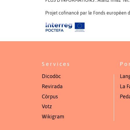
Projet cofinancé par le Fonds européen
Services
Po
Dicodòc
Lang
Revirada
La F
Còrpus
Ped
Votz
Wikigram