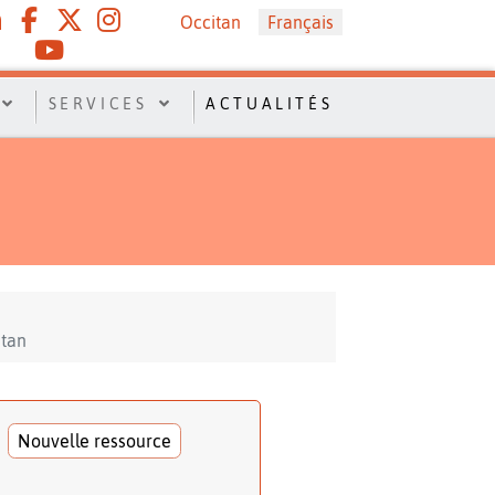
Sélectionnez votre langue
Occitan
Français
SERVICES
ACTUALITÉS
itan
Nouvelle ressource