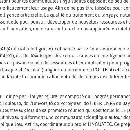
issant pour les communautés linguistiques disposant de peu de r
r efficacement leur usage. Afin de ne pas être laissées pour com
telligence articicielle. La qualité du traitement du langage nat
essentielle pour pouvoir développer de nouvelles ressources et 
 sur l'innovation, en misant sur la recherche appliquée en intell
AI (Artificial Intelligence), cofinancé par le Fonds européen 
04/01), est de développer des connaissances en intelligence ar
es disposant de peu de ressources et leur utilisation pour pro
u basque et l'occitan (langues du territoire du POCTEFA) et la c
 qui facilite la communication entre les locuteurs des différente
er – dirigé par Elhuyar et Orai et composé du Congrés permane
de Toulouse, de l'Université de Perpignan, de l'IKER-CNRS de 
de ses travaux lors de sa première réunion qui s'est tenue le 15 
aut niveau qui forment une communauté scientifique autour des 
explique Josu Aztiria, coordinateur du projet LINGUATEC. Ce projet