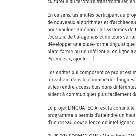
culturelle du territoire transfrontalier, e
En ce sens, les entités participant au pr
de nouveaux algorithmes et d'architectur
nous voulons améliorer les systèmes de t
l'occitan, de l'aragonais et de leurs varia
développer une plate-forme linguistique 
plate-forme ou un référentiel en ligne a
Pyrénées », ajoute-t-il.
Les entités qui composent ce projet esti
travaillant dans le domaine des langues e
et les rendre accessibles dans différentes
aident à communiquer plus facilement d
Le projet LINGUATEC AI est la continuit
programme a permis d’atteindre un haut n
d’un réseau d'excellence en intelligence a
PLUS D'INFORMATIONS : Alaitz Imaz Tél. 