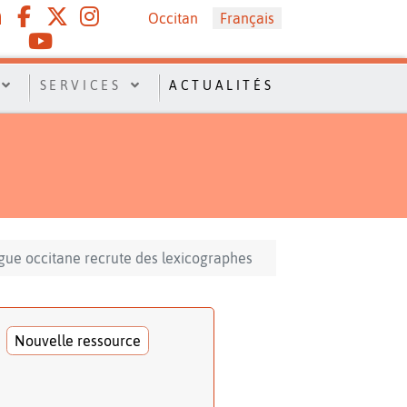
Sélectionnez votre langue
Occitan
Français
SERVICES
ACTUALITÉS
gue occitane recrute des lexicographes
Nouvelle ressource