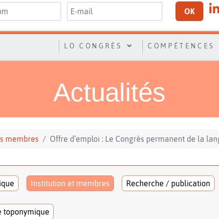
OK
LO CONGRÈS
COMPÉTENCES
Actualités
 ses membres
Offre d’emploi : Le Congrès permanent de la lan
tique
Institution et membres
Recherche / publication
e toponymique