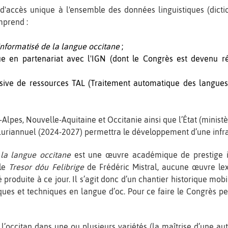
tif d'accès unique à l'ensemble des données linguistiques (dic
mprend :
informatisé de la langue occitane
;
e en partenariat avec l'IGN (dont le Congrès est devenu ré
ssive de ressources TAL (Traitement automatique des langues)
lpes, Nouvelle-Aquitaine et Occitanie ainsi que l’État (minist
luriannuel (2024-2027) permettra le développement d’une infr
 la langue occitane
est une œuvre académique de prestige in
 le
Tresor dóu Felibrige
de Frédéric Mistral, aucune œuvre le
é produite à ce jour. Il s’agit donc d’un chantier historique mo
ques et techniques en langue d’oc. Pour ce faire le Congrès 
l’occitan dans une ou plusieurs variétés (la maîtrise d’une aut