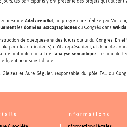
ours, les participants y ont présenté des projets qui utilisent W
y a présenté
AitalvivèmBot
, un programme réalisé par Vincenç 
iquement
les
données lexicographiques
du Congrès dans
Wikida
truction de quelques-uns des futurs outils du Congrès. En eff
le pour les ordinateurs) qu'ils représentent, et donc de don
 de tout outil qui fait de l'
analyse sémantique
: résumé de tex
ntelligent pour smartphone...
Gleizes et Aure Séguier, responsable du pôle TAL du Congrè
rtails
Informations
ue & société
Informations légales