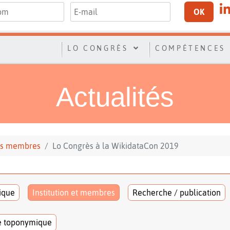
OK
LO CONGRÈS
COMPÉTENCES
Actualités
 ses membres
Lo Congrès à la WikidataCon 2019
tique
Institution et membres
Recherche / publication
e toponymique