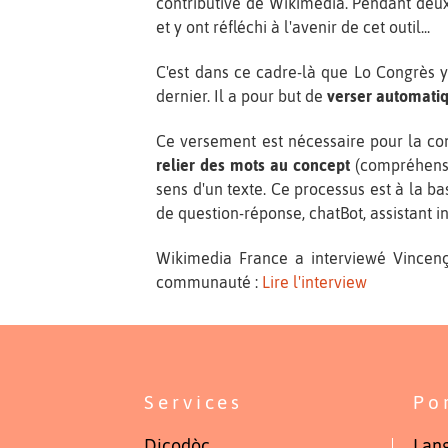
contributive de Wikimedia. Pendant deux j
et y ont réfléchi à l'avenir de cet outil...
C'est dans ce cadre-là que Lo Congrès 
dernier. Il a pour but de
verser automat
Ce versement est nécessaire pour la cons
relier des mots au concept
(compréhensib
sens d'un texte. Ce processus est à la base
de question-réponse, chatBot, assistant i
Wikimedia France a interviewé Vincenç 
communauté :
Lire l'interview
Services
Po
Dicodòc
Lang