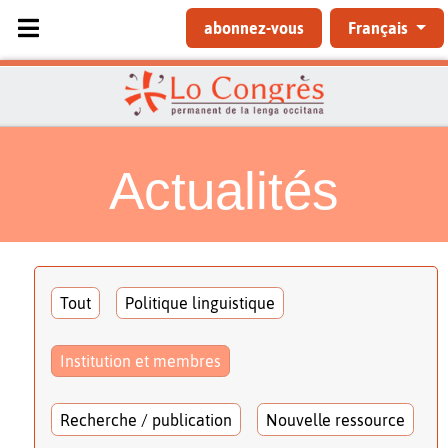
Sélectionnez votre langue
abonnez-vous
Français
Actualités
Tout
Politique linguistique
Institution et membres
Recherche / publication
Nouvelle ressource