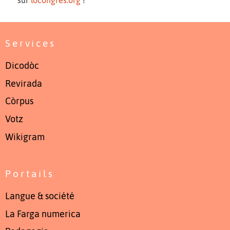
Services
Dicodòc
Revirada
Còrpus
Votz
Wikigram
Portails
Langue & société
La Farga numerica