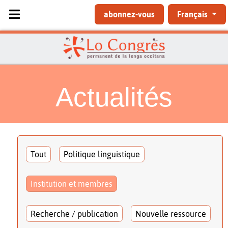
Sélectionnez votre langue
abonnez-vous
Français
Actualités
Tout
Politique linguistique
Institution et membres
Recherche / publication
Nouvelle ressource