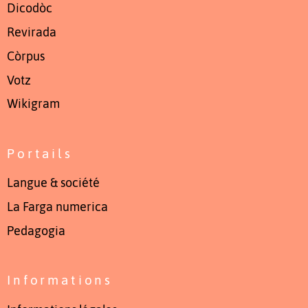
Dicodòc
Revirada
Còrpus
Votz
Wikigram
Portails
Langue & société
La Farga numerica
Pedagogia
Informations