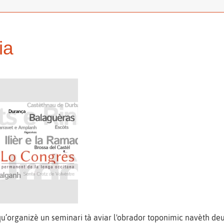
ia
qu’organizè un seminari tà aviar l'obrador toponimic navèth d