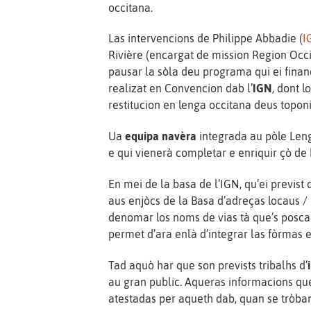
occitana.
Las intervencions de Philippe Abbadie (
I
Rivière (encargat de mission Region Occ
pausar la sòla deu programa qui ei fina
realizat en Convencion dab l’
IGN
, dont l
restitucion en lenga occitana deus topo
Ua
equipa navèra
integrada au pòle Leng
e qui vienerà completar e enriquir çò de h
En mei de la basa de l’IGN, qu’ei previst
aus enjòcs de la Basa d’adreças locaus 
denomar los noms de vias tà que’s poscan
permet d’ara enlà d’integrar las fòrmas 
Tad aquò har que son prevists tribalhs d’
au gran public. Aqueras informacions qu
atestadas per aqueth dab, quan se tròban,