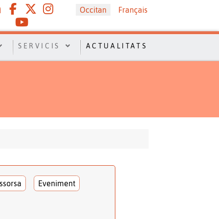
Sélectionnez votre langue
Occitan
Français
SERVICIS
ACTUALITATS
ssorsa
Eveniment