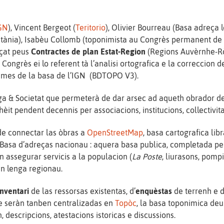
GN
), Vincent Bergeot (
Teritorio
), Olivier Bourreau (Basa adreça
itània), Isabèu Collomb (toponimista au Congrès permanent de
nçat peus
Contractes de plan Estat-Region
(Regions Auvèrnhe-Rò
o Congrès ei lo referent tà l’analisi ortografica e la correccion
nimes de la basa de l’IGN (BDTOPO V3).
a & Societat que permeterà de dar arsec ad aqueth obrador de
èit pendent decennis per associacions, institucions, collectivit
 de connectar las òbras a
OpenStreetMap
, basa cartografica lib
/ Basa d’adreças nacionau : aquera basa publica, completada p
 assegurar servicis a la populacion (
La Poste
, liurasons, pompi
en lenga regionau.
inventari
de las ressorsas existentas, d’
enquèstas
de terrenh e 
e seràn tanben centralizadas en
Topòc
, la basa toponimica de
 descripcions, atestacions istoricas e discussions.