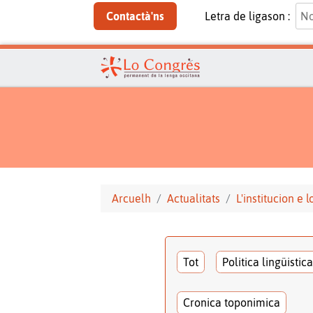
Contactà'ns
Letra de ligason :
Arcuelh
Actualitats
L'institucion e 
Tot
Politica lingüistica
Cronica toponimica