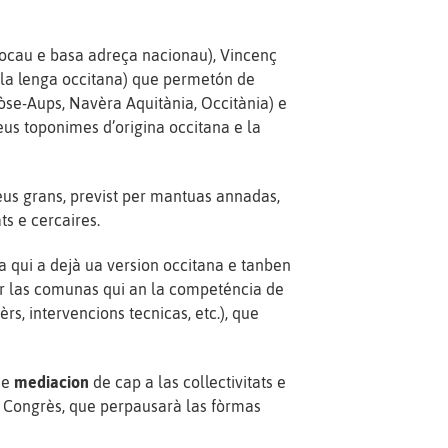
 locau e basa adreça nacionau), Vincenç
 la lenga occitana) que permetón de
se-Aups, Navèra Aquitània, Occitània) e
 deus toponimes d’origina occitana e la
us grans, previst per mantuas annadas,
ats e cercaires.
ra qui a dejà ua version occitana e tanben
er las comunas qui an la competéncia de
èrs, intervencions tecnicas, etc.), que
de
mediacion
de cap a las collectivitats e
u Congrès, que perpausarà las fòrmas