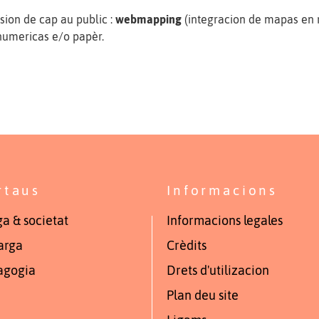
sion de cap au public :
webmapping
(integracion de mapas en 
 numericas e/o papèr.
rtaus
Informacions
a & societat
Informacions legales
arga
Crèdits
agogia
Drets d'utilizacion
Plan deu site