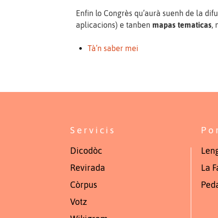
Enfin lo Congrès qu’aurà suenh de la difu
aplicacions) e tanben
mapas tematicas
,
Tà’n saber mei
Servicis
Po
Dicodòc
Leng
Revirada
La F
Còrpus
Ped
Votz