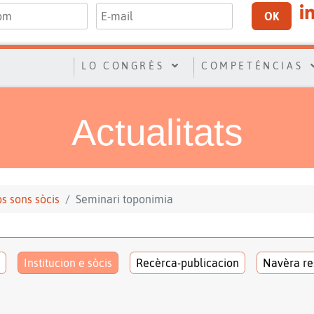
OK
LO CONGRÈS
COMPETÉNCIAS
Actualitats
los sons sòcis
Seminari toponimia
Institucion e sòcis
Recèrca-publicacion
Navèra re