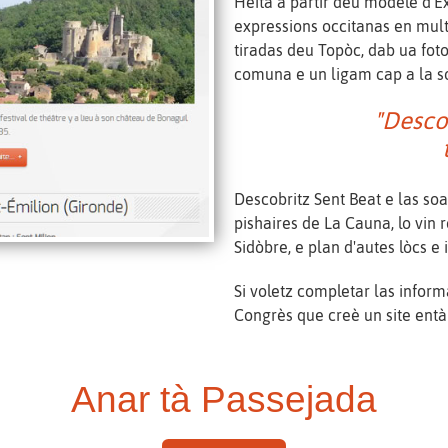
Hèita a partir deu modèle d'E
expressions occitanas en mult
tiradas deu Topòc, dab ua foto
comuna e un ligam cap a la s
"Desco
t
Descobritz Sent Beat e las so
pishaires de La Cauna, lo vin 
Sidòbre, e plan d'autes lòcs e 
Si voletz completar las inform
Congrès que creè un site entà 
Anar tà Passejada