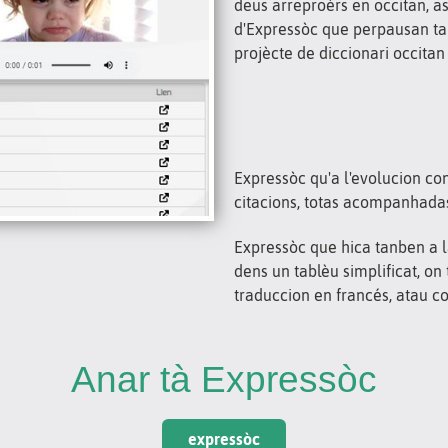
deus arreproèrs en occitan, as
d'Expressòc que perpausan ta
projècte de diccionari occitan
Expressòc qu'a l'evolucion co
citacions, totas acompanhadas
Expressòc que hica tanben a l
dens un tablèu simplificat, on
traduccion en francés, atau co
Anar tà Expressòc
expressòc