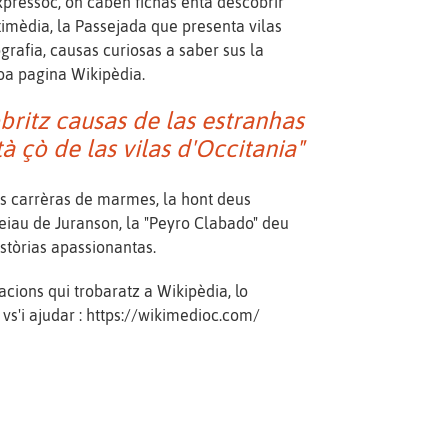
xpressòc, on caben fichas entà descobrir
imèdia, la Passejada que presenta vilas
grafia, causas curiosas a saber sus la
oa pagina Wikipèdia.
britz causas de las estranhas
à çò de las vilas d'Occitania"
as carrèras de marmes, la hont deus
reiau de Juranson, la "Peyro Clabado" deu
istòrias apassionantas.
acions qui trobaratz a Wikipèdia, lo
vs'i ajudar : https://wikimedioc.com/