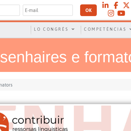
OK
LO CONGRÈS
COMPETÉNCIAS
senhaires e format
mators