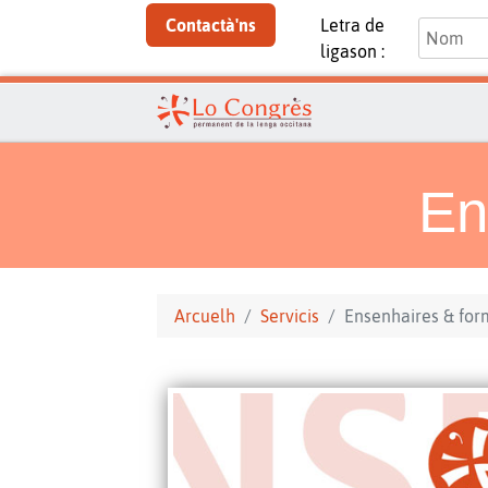
Contactà'ns
Letra de
ligason :
En
Arcuelh
Servicis
Ensenhaires & for