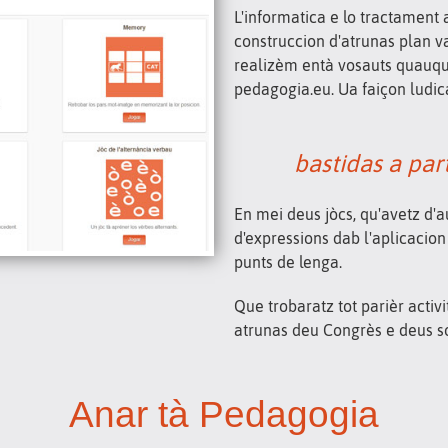
L'informatica e lo tractamen
construccion d'atrunas plan v
realizèm entà vosauts quauqu
pedagogia.eu. Ua faiçon ludica
bastidas a par
En mei deus jòcs, qu'avetz d'a
d'expressions dab l'aplicacio
punts de lenga.
Que trobaratz tot parièr activi
atrunas deu Congrès e deus so
Anar tà Pedagogia