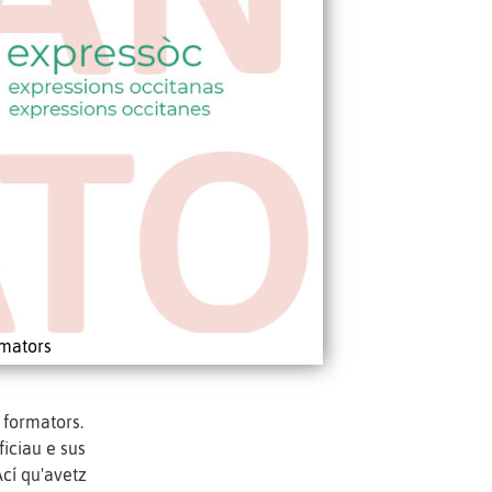
rmators
 formators.
ficiau e sus
cí qu'avetz