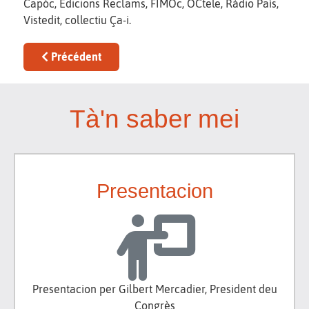
Capòc, Edicions Reclams, FIMÒc, OCtele, Ràdio País,
Vistedit, collectiu Ça-i.
Article précédent : Diagnostic de l'estat deu desvolo
Précédent
Tà'n saber mei
Presentacion
Presentacion per Gilbert Mercadier, President deu
Congrès