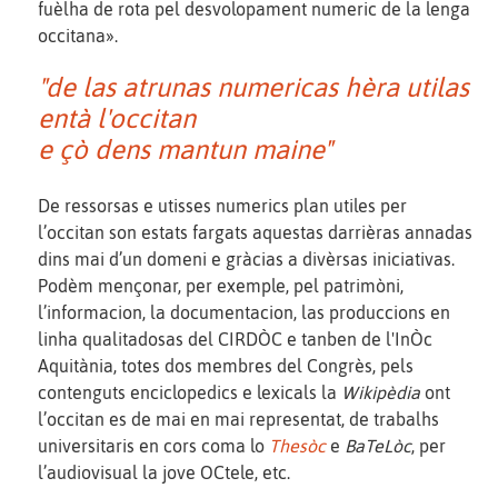
fuèlha de rota pel desvolopament numeric de la lenga
occitana».
"de las atrunas numericas hèra utilas
entà l'occitan
e çò dens mantun maine"
De ressorsas e utisses numerics plan utiles per
l’occitan son estats fargats aquestas darrièras annadas
dins mai d’un domeni e gràcias a divèrsas iniciativas.
Podèm mençonar, per exemple, pel patrimòni,
l’informacion, la documentacion, las produccions en
linha qualitadosas del CIRDÒC e tanben de l'InÒc
Aquitània, totes dos membres del Congrès, pels
contenguts enciclopedics e lexicals la
Wikipèdia
ont
l’occitan es de mai en mai representat, de trabalhs
universitaris en cors coma lo
Thesòc
e
BaTeLòc
, per
l’audiovisual la jove OCtele, etc.