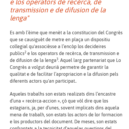
e los operators de recèrca, de
transmission e de difusion de la
lenga"
Es amb l’èime que menèt a la constitucion del Congrès
que se causiguèt de metre en plaça un dispositiu
collegial qu'associèsse a l’encòp los decideires
2
publics
e los operators de recèrca, de transmission e
3
de difusion de la lenga
. Aquel larg partenariat que Lo
Congrès a volgut deuriá permetre de garantir la
qualitat e de facilitar l’apropriacion e la difusion pels
diferents actors qu'an participat..
Aqueles trabalhs son estats realizats dins l’encastre
d’una « recèrca-accion », çò que vòl dire que los
estagiaris, ja, per d’unes, sovent implicats dins aquela
mena de trabalh, son estats los actors de lor formacion
e los productors del document. De meses, son estats
confrontats a la tecnicitat d’aquelas questions del