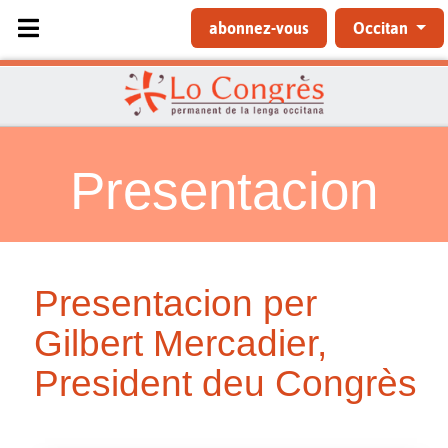
Sélectionnez votre langue
abonnez-vous
Occitan
Presentacion
Presentacion per
Gilbert Mercadier,
President deu Congrès