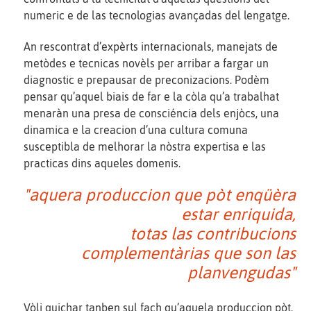
numeric e de las tecnologias avançadas del lengatge.
An rescontrat d’expèrts internacionals, manejats de
metòdes e tecnicas novèls per arribar a fargar un
diagnostic e prepausar de preconizacions. Podèm
pensar qu’aquel biais de far e la còla qu’a trabalhat
menaràn una presa de consciéncia dels enjòcs, una
dinamica e la creacion d’una cultura comuna
susceptibla de melhorar la nòstra expertisa e las
practicas dins aqueles domenis.
"aquera produccion que pòt enqüèra
estar enriquida,
totas las contribucions
complementàrias que son las
planvengudas"
Vòli quichar tanben sul fach qu’aquela produccion pòt,