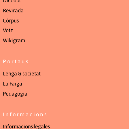
Dicodòc
Revirada
Còrpus
Votz
Wikigram
Portaus
Lenga & societat
La Farga
Pedagogia
Informacions
Informacions legales