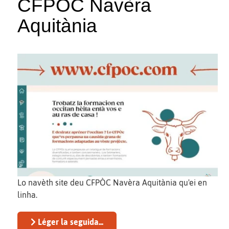
CFPÒC Navèra
Aquitània
Lo navèth site deu CFPÒC Navèra Aquitània qu'ei en
linha.
Léger la seguida...