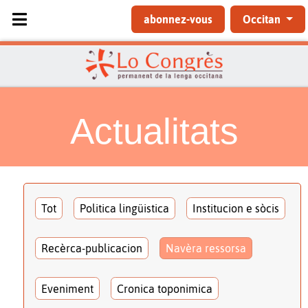
Sélectionnez votre langue
abonnez-vous
Occitan
Actualitats
Tot
Politica lingüistica
Institucion e sòcis
Recèrca-publicacion
Navèra ressorsa
Eveniment
Cronica toponimica