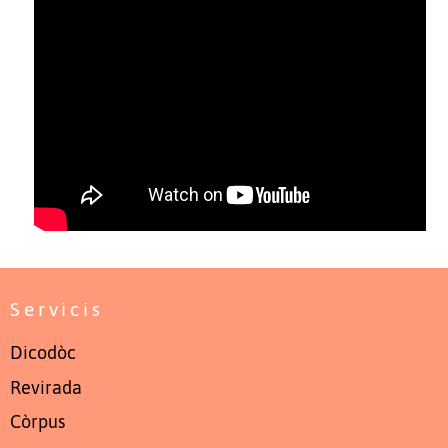
Servicis
Dicodòc
Revirada
Còrpus