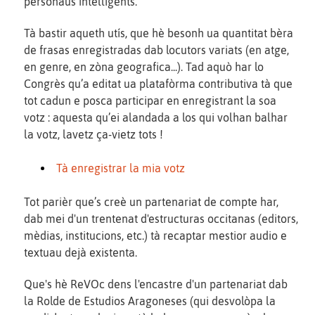
personaus intelligents.
Tà bastir aqueth utís, que hè besonh ua quantitat bèra
de frasas enregistradas dab locutors variats (en atge,
en genre, en zòna geografica...). Tad aquò har lo
Congrès qu’a editat ua platafòrma contributiva tà que
tot cadun e posca participar en enregistrant la soa
votz : aquesta qu’ei alandada a los qui volhan balhar
la votz, lavetz ça-vietz tots !
Tà enregistrar la mia votz
Tot parièr que’s creè un partenariat de compte har,
dab mei d'un trentenat d'estructuras occitanas (editors,
mèdias, institucions, etc.) tà recaptar mestior audio e
textuau dejà existenta.
Que's hè ReVOc dens l'encastre d'un partenariat dab
la Rolde de Estudios Aragoneses (qui desvolòpa la