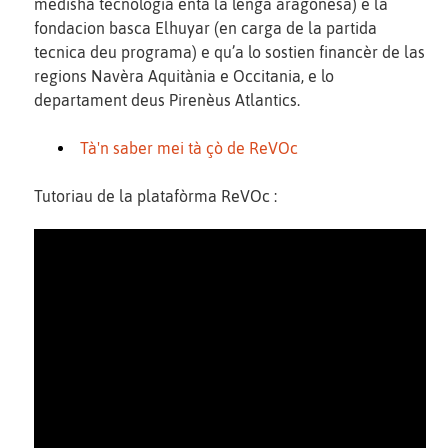
medisha tecnologia entà la lenga aragonesa) e la
fondacion basca Elhuyar (en carga de la partida
tecnica deu programa) e qu’a lo sostien financèr de las
regions Navèra Aquitània e Occitania, e lo
departament deus Pirenèus Atlantics.
Tà'n saber mei tà çò de ReVOc
Tutoriau de la platafòrma ReVOc :