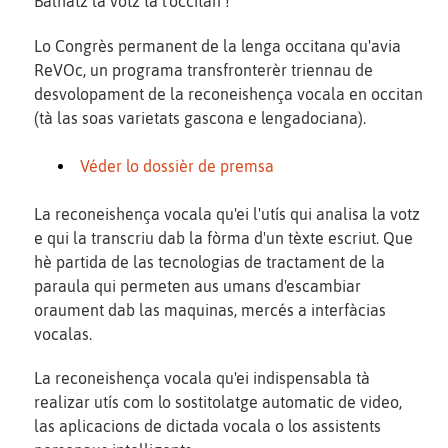
Balhatz la votz tà l'occitan !
Lo Congrès permanent de la lenga occitana qu'avia
ReVOc, un programa transfronterèr triennau de
desvolopament de la reconeishença vocala en occitan
(tà las soas varietats gascona e lengadociana).
Véder lo dossièr de premsa
La reconeishença vocala qu'ei l'utís qui analisa la votz
e qui la transcriu dab la fòrma d'un tèxte escriut. Que
hè partida de las tecnologias de tractament de la
paraula qui permeten aus umans d'escambiar
oraument dab las maquinas, mercés a interfàcias
vocalas.
La reconeishença vocala qu'ei indispensabla tà
realizar utís com lo sostitolatge automatic de video,
las aplicacions de dictada vocala o los assistents