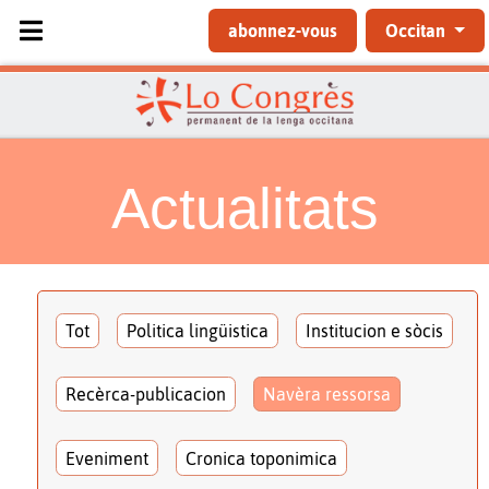
Sélectionnez votre langue
abonnez-vous
Occitan
Actualitats
Tot
Politica lingüistica
Institucion e sòcis
Recèrca-publicacion
Navèra ressorsa
Eveniment
Cronica toponimica