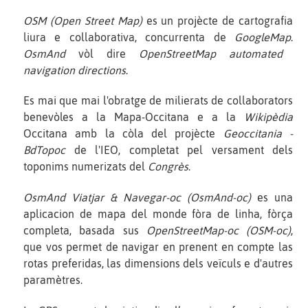
OSM (Open Street Map)
es un projècte de cartografia
liura e collaborativa, concurrenta de
GoogleMap
.
OsmAnd
vòl dire
OpenStreetMap automated
navigation directions
.
Es mai que mai l'obratge de milierats de collaborators
benevòles a la Mapa-Occitana e a la
Wikipèdia
Occitana amb la còla del projècte
Geoccitania -
BdTopoc
de l'IEO, completat pel versament dels
toponims numerizats del
Congrès
.
OsmAnd Viatjar & Navegar-oc (OsmAnd-oc)
es una
aplicacion de mapa del monde fòra de linha, fòrça
completa, basada sus
OpenStreetMap-oc (OSM-oc)
,
que vos permet de navigar en prenent en compte las
rotas preferidas, las dimensions dels veïculs e d'autres
paramètres.