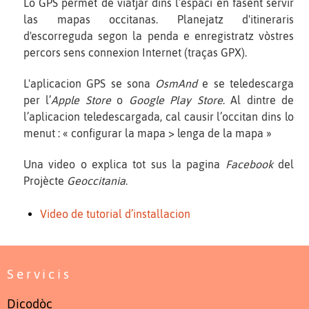
Lo GPS permet de viatjar dins l’espaci en fasent servir
las mapas occitanas. Planejatz d'itineraris
d'escorreguda segon la penda e enregistratz vòstres
percors sens connexion Internet (traças GPX).
L'aplicacion GPS se sona
OsmAnd
e se teledescarga
per l’
Apple Store
o
Google Play Store
. Al dintre de
l’aplicacion teledescargada, cal causir l’occitan dins lo
menut : « configurar la mapa > lenga de la mapa »
Una video o explica tot sus la pagina
Facebook
del
Projècte
Geoccitania
.
Video de tutorial d’installacion
Servicis
Dicodòc