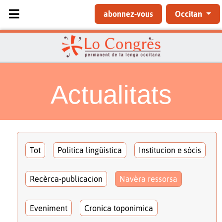
Sélectionnez votre langue
abonnez-vous
Occitan
Actualitats
Tot
Politica lingüistica
Institucion e sòcis
Recèrca-publicacion
Navèra ressorsa
Eveniment
Cronica toponimica