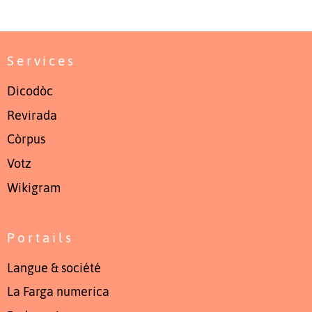
Services
Dicodòc
Revirada
Còrpus
Votz
Wikigram
Portails
Langue & société
La Farga numerica