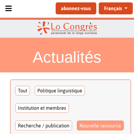
Sélectionnez votre langue
abonnez-vous
Français
Actualités
Tout
Politique linguistique
Institution et membres
Recherche / publication
Nouvelle ressource