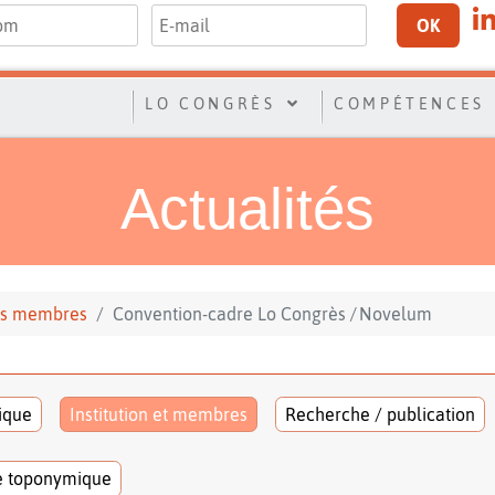
OK
LO CONGRÈS
COMPÉTENCES
Actualités
 ses membres
Convention-cadre Lo Congrès ∕ Novelum
tique
Institution et membres
Recherche / publication
e toponymique