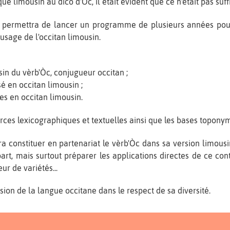
ue limousin au dico d'Òc, il était évident que ce n'était pas suf
n permettra de lancer un programme de plusieurs années pou
 usage de l'occitan limousin.
sin du vèrb'Òc, conjugueur occitan ;
sé en occitan limousin ;
es en occitan limousin.
ces lexicographiques et textuelles ainsi que les bases topony
a constituer en partenariat le vèrb'Òc dans sa version limousin
part, mais surtout préparer les applications directes de ce co
ur de variétés...
ion de la langue occitane dans le respect de sa diversité.