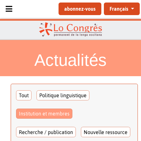
Sélectionnez votre langue
abonnez-vous
Français
Actualités
Tout
Politique linguistique
Institution et membres
Recherche / publication
Nouvelle ressource