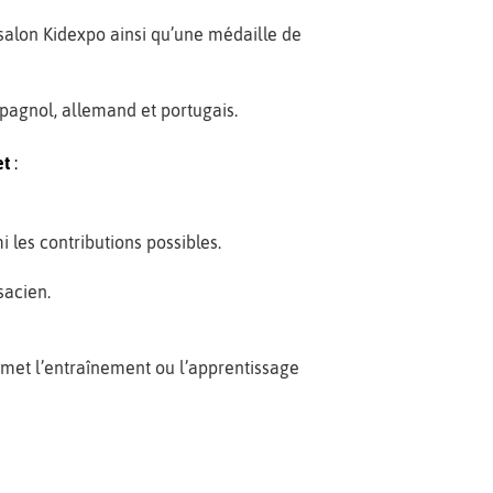
 salon Kidexpo ainsi qu’une médaille de
spagnol, allemand et portugais.
et
:
i les contributions possibles.
lsacien.
rmet l’entraînement ou l’apprentissage