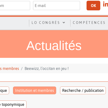
OK
LO CONGRÈS
COMPÉTENCES
Actualités
 ses membres
Beewizz, l’occitan en jeu !
tique
Institution et membres
Recherche / publication
e toponymique