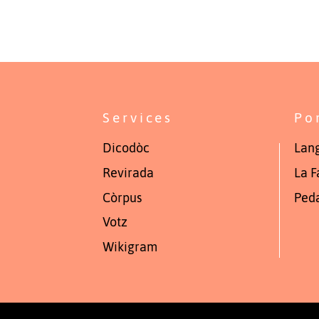
Services
Po
Dicodòc
Lang
Revirada
La F
Còrpus
Ped
Votz
Wikigram