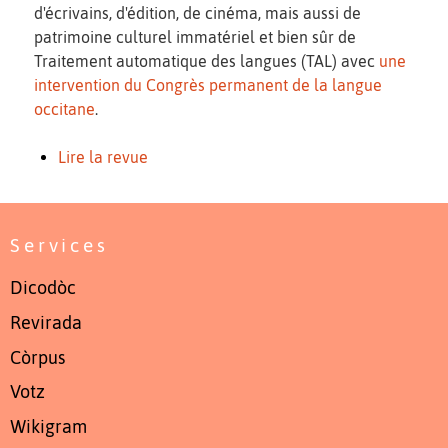
d'écrivains, d'édition, de cinéma, mais aussi de
patrimoine culturel immatériel et bien sûr de
Traitement automatique des langues (TAL) avec
une
intervention du Congrès permanent de la langue
occitane
.
Lire la revue
Services
Dicodòc
Revirada
Còrpus
Votz
Wikigram