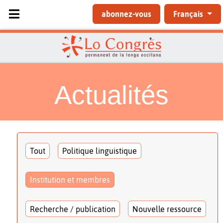
Sélectionnez votre langue
abonnez-vous
Français
Actualités
Tout
Politique linguistique
Institution et membres
Recherche / publication
Nouvelle ressource