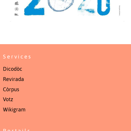
Services
Dicodòc
Revirada
Còrpus
Votz
Wikigram
Portails