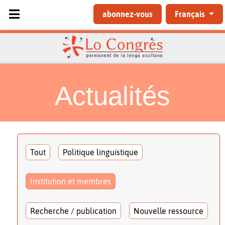
Sélectionnez votre langue
abonnez-vous
Français
Actualités
Tout
Politique linguistique
Institution et membres
Recherche / publication
Nouvelle ressource