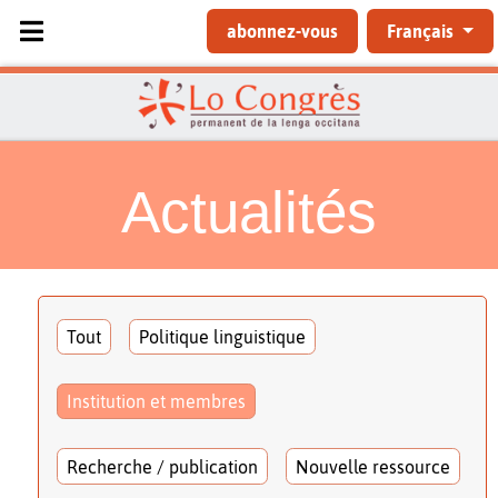
Sélectionnez votre langue
abonnez-vous
Français
Actualités
Tout
Politique linguistique
Institution et membres
Recherche / publication
Nouvelle ressource