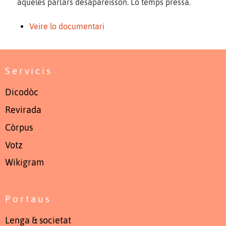
aqueles parlars desapareisson. Lo temps prèssa.
Veire lo documentari
Servicis
Dicodòc
Revirada
Còrpus
Votz
Wikigram
Portaus
Lenga & societat