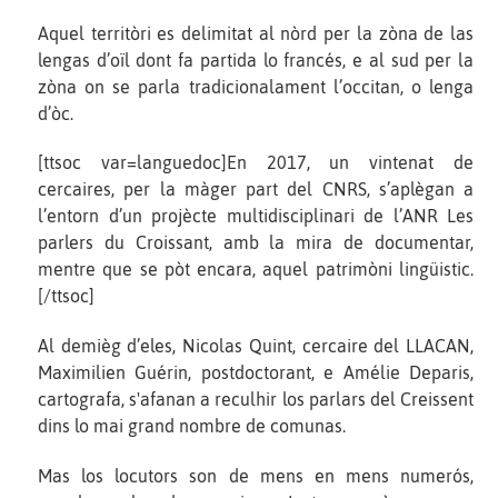
Aquel territòri es delimitat al nòrd per la zòna de las
lengas d’oïl dont fa partida lo francés, e al sud per la
zòna on se parla tradicionalament l’occitan, o lenga
d’òc.
[ttsoc var=languedoc]En 2017, un vintenat de
cercaires, per la màger part del CNRS, s’aplègan a
l’entorn d’un projècte multidisciplinari de l’ANR Les
parlers du Croissant, amb la mira de documentar,
mentre que se pòt encara, aquel patrimòni lingüistic.
[/ttsoc]
Al demièg d’eles, Nicolas Quint, cercaire del LLACAN,
Maximilien Guérin, postdoctorant, e Amélie Deparis,
cartografa, s'afanan a reculhir los parlars del Creissent
dins lo mai grand nombre de comunas.
Mas los locutors son de mens en mens numerós,