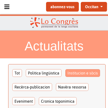
Sélectionnez votre langue
abonnez-vous
Occitan
Actualitats
Tot
Politica lingüistica
Institucion e sòcis
Recèrca-publicacion
Navèra ressorsa
Eveniment
Cronica toponimica