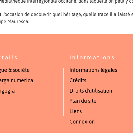
ediathèque interrégionale occitane, dans laquelle on peut y co
'occasion de découvrir quel héritage, quelle trace il a laissé 
oupe Mauresca.
rtails
Informations
ue & société
Informations légales
arga numerica
Crédits
agogia
Droits d'utilisation
Plan du site
Liens
Connexion