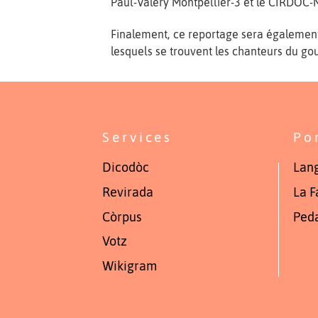
Paul-Valéry Montpellier-3 et le CIRDÒC-M
Finalement, ce reportage sera également l
lesquels se trouvent les chanteurs du g
Services
Po
Dicodòc
Lang
Revirada
La F
Còrpus
Ped
Votz
Wikigram