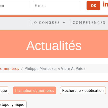
OK
LO CONGRÈS
COMPÉTENCES
Actualités
 ses membres
Philippe Martel sur « Viure Al País »
tique
Institution et membres
Recherche / publication
e toponymique