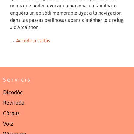
noms que pòden evocar ua persona, ua familha, o
enqüèra un episòdi memorable ligat a la navigacion
dens las passas perilhosas abans d'aténher lo « refugi
» d'Arcaishon.
→
Accedir a l'atlàs
Servicis
Dicodòc
Revirada
Còrpus
Votz