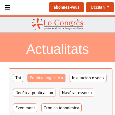
Sélectionnez votre langue
abonnez-vous
Occitan
Actualitats
Tot
Politica lingüistica
Institucion e sòcis
Recèrca-publicacion
Navèra ressorsa
Eveniment
Cronica toponimica