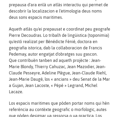
prepausa d'ara enlà un atlàs interactiu qui permet de
descobrir la localizacion e l'etimologia deus noms
deus sons espacis maritimes.
Aqueth atlàs qu'ei prepausat e coordinat peu geografe
Pierre Decoudras. Lo tribalh de lingüistica (toponimia)
qu'estó realizat per Bénédicte Fénié, doctora en
geografia istorica, dab la collaboracion de Francis
Pedemay, autor engatjat d'obratges suu gascon.
Que contribuèn tanben ad aqueth projècte : Jean-
Marie Blondy, Thierry Cahuzac, Jean Mazodier, Jean-
Claude Pesseyre, Adeline Plègue, Jean-Claude Riehl,
Jean-Marie Daugé, los « ancians » deu Senat de la Mar
a Gujan, Jean Lacoste, « Pépé » Legrand, Michel
Lacaze.
Los espacis maritimes que pòden portar noms qui hèn
referéncia au contèxte geografic o morfologic, autes
que pòden designar ua ressorsa o ua practica. Los