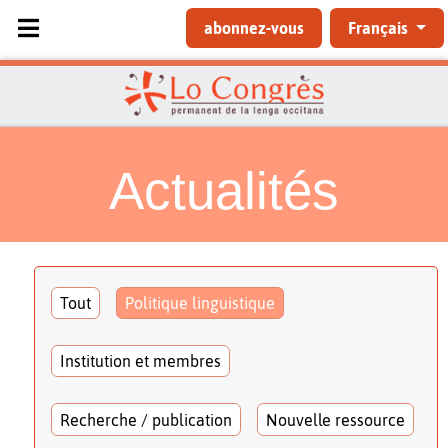
Sélectionnez votre langue
abonnez-vous
Français
Actualités
Tout
Politique linguistique
Institution et membres
Recherche / publication
Nouvelle ressource