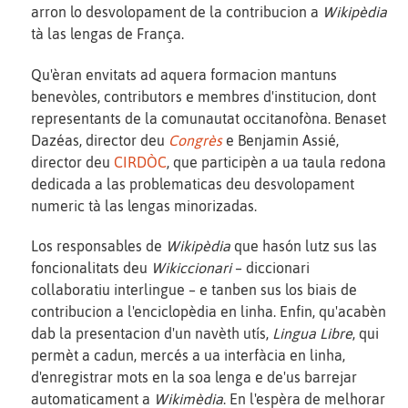
arron lo desvolopament de la contribucion a
Wikipèdia
tà las lengas de França.
Qu'èran envitats ad aquera formacion mantuns
benevòles, contributors e membres d'institucion, dont
representants de la comunautat occitanofòna. Benaset
Dazéas, director deu
Congrès
e Benjamin Assié,
director deu
CIRDÒC
, que participèn a ua taula redona
dedicada a las problematicas deu desvolopament
numeric tà las lengas minorizadas.
Los responsables de
Wikipèdia
que hasón lutz sus las
foncionalitats deu
Wikiccionari
– diccionari
collaboratiu interlingue – e tanben sus los biais de
contribucion a l'enciclopèdia en linha. Enfin, qu'acabèn
dab la presentacion d'un navèth utís,
Lingua Libre
, qui
permèt a cadun, mercés a ua interfàcia en linha,
d'enregistrar mots en la soa lenga e de'us barrejar
automaticament a
Wikimèdia
. En l'espèra de melhorar