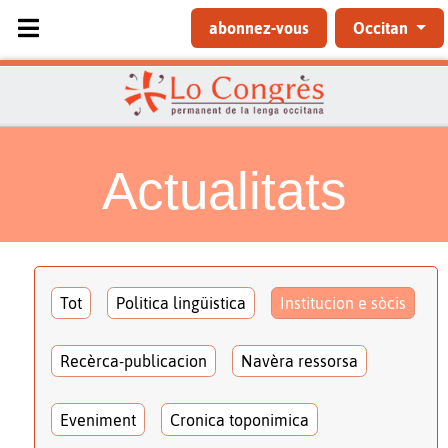
Sélectionnez votre langue
abonnez-vous
Occitan
Actualitats
Tot
Politica lingüistica
Institucion e sòcis
Recèrca-publicacion
Navèra ressorsa
Eveniment
Cronica toponimica