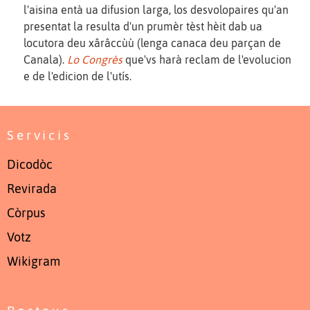
l'aisina entà ua difusion larga, los desvolopaires qu'an
presentat la resulta d'un prumèr tèst hèit dab ua
locutora deu xârâccùù (lenga canaca deu parçan de
Canala).
Lo Congrès
que'vs harà reclam de l'evolucion
e de l'edicion de l'utís.
Servicis
Dicodòc
Revirada
Còrpus
Votz
Wikigram