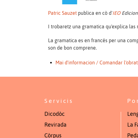
Patric Sauzet
publica en cò d'
IEO
Edicion
I trobaretz una gramatica qu'explica las
La gramatica es en francés per una com
son de bon comprene.
Mai d'informacion / Comandar l'obra
Servicis
Po
Dicodòc
Leng
Revirada
La F
Còrpus
Ped