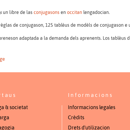
s
un libre de las
conjugasons
en
occitan
lengadocian.
 règlas de conjugason, 125 tablèus de modèls de conjugason e u
preneson adaptada a la demanda dels aprenents. Los tablèus d
tge
rtaus
Informacions
a & societat
Informacions legales
arga
Crèdits
agogia
Drets d'utilizacion