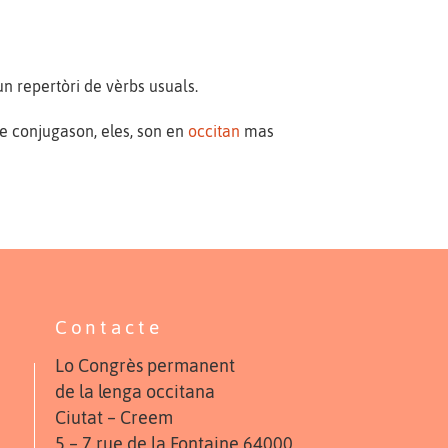
n repertòri de vèrbs usuals.
e conjugason, eles, son en
occitan
mas
Contacte
Lo Congrès permanent
de la lenga occitana
Ciutat – Creem
5 – 7 rue de la Fontaine 64000