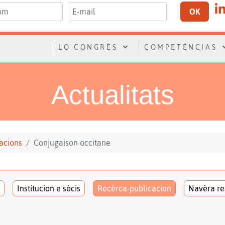
OK
LO CONGRÈS
COMPETÉNCIAS
Actualitats
acions
Conjugaison occitane
Institucion e sòcis
Recèrca-publicacion
Navèra re