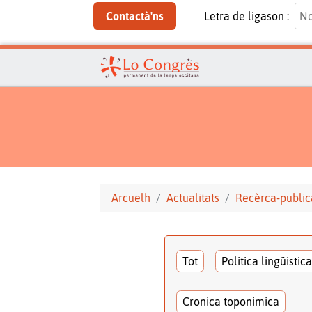
Contactà'ns
Letra de ligason :
Arcuelh
Actualitats
Recèrca-public
Tot
Politica lingüistica
Cronica toponimica