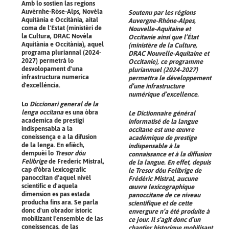
Amb lo sostien las regions
Auvèrnhe-Ròse-Alps, Novèla
Soutenu par les régions
Aquitània e Occitània, aital
Auvergne-Rhône-Alpes,
coma de l'Estat (ministèri de
Nouvelle-Aquitaine et
la Cultura, DRAC Novèla
Occitanie ainsi que l’État
Aquitània e Occitània), aquel
(ministère de la Culture,
programa pluriannal (2024-
DRAC Nouvelle-Aquitaine et
2027) permetrà lo
Occitanie), ce programme
desvolopament d'una
pluriannuel (2024-2027)
infrastructura numerica
permettra le développement
d'excelléncia.
d’une infrastructure
numérique d’excellence.
Lo
Diccionari general de la
lenga occitana
es una òbra
Le
Dictionnaire général
academica de prestigi
informatisé de la langue
indispensabla a la
occitane
est une œuvre
coneissença e a la difusion
académique de prestige
de la lenga. En efièch,
indispensable à la
dempuèi lo
Tresor dóu
connaissance et à la diffusion
Felibrige
de Frederic Mistral,
de la langue. En effet, depuis
cap d'òbra lexicografic
le
Tresor dóu Felibrige
de
panoccitan d'aquel nivèl
Frédéric Mistral, aucune
scientific e d'aquela
œuvre lexicographique
dimension es pas estada
panoccitane de ce niveau
producha fins ara. Se parla
scientifique et de cette
donc d'un obrador istoric
envergure n’a été produite à
mobilizant l'ensemble de las
ce jour. Il s’agit donc d’un
coneissenças, de las
chantier historique mobilisant