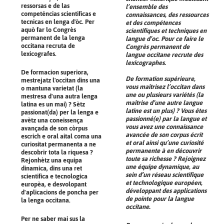
ressorsas e de las
l’ensemble des
competéncias scientificas e
connaissances, des ressources
tecnicas en lenga d'òc. Per
et des compétences
aquò far lo Congrès
scientifiques et techniques en
permanent de la lenga
langue d’oc. Pour ce faire le
occitana recruta de
Congrès permanent de
lexicografes.
langue occitane recrute des
lexicographes.
De formacion superiora,
De formation supérieure,
mestrejatz l'occitan dins una
vous maîtrisez l’occitan dans
o mantuna varietat (la
une ou plusieurs variétés (la
mestresa d'una autra lenga
maîtrise d’une autre langue
latina es un mai) ? Sètz
latine est un plus) ? Vous êtes
passionat(da) per la lenga e
passionné(e) par la langue et
avètz una coneissença
vous avez une connaissance
avançada de son còrpus
avancée de son corpus écrit
escrich e oral aital coma una
et oral ainsi qu’une curiosité
curiositat permanenta a ne
permanente à en découvrir
descobrir tota la riquesa ?
toute sa richesse ? Rejoignez
Rejonhètz una equipa
une équipe dynamique, au
dinamica, dins una ret
sein d’un réseau scientifique
scientifica e tecnologica
et technologique européen,
europèa, e desvolopant
développant des applications
d'aplicacions de poncha per
de pointe pour la langue
la lenga occitana.
occitane.
Per ne saber mai sus la