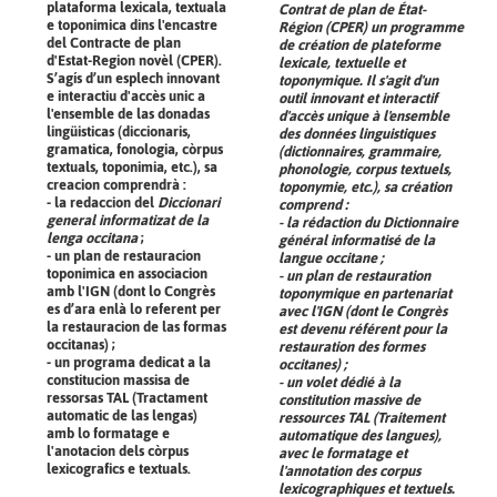
plataforma lexicala, textuala
Contrat de plan de État-
e toponimica dins l'encastre
Région (CPER) un programme
del Contracte de plan
de création de plateforme
d'Estat-Region novèl (CPER).
lexicale, textuelle et
S’agís d’un esplech innovant
toponymique. Il s'agit d'un
e interactiu d'accès unic a
outil innovant et interactif
l'ensemble de las donadas
d'accès unique à l'ensemble
lingüisticas (diccionaris,
des données linguistiques
gramatica, fonologia, còrpus
(dictionnaires, grammaire,
textuals, toponimia, etc.), sa
phonologie, corpus textuels,
creacion comprendrà :
toponymie, etc.), sa création
- la redaccion del
Diccionari
comprend :
general informatizat de la
- la rédaction du
Dictionnaire
lenga occitana
;
général informatisé de la
- un plan de restauracion
langue occitane
;
toponimica en associacion
- un plan de restauration
amb l'IGN (dont lo Congrès
toponymique en partenariat
es d’ara enlà lo referent per
avec l'IGN (dont le Congrès
la restauracion de las formas
est devenu référent pour la
occitanas) ;
restauration des formes
- un programa dedicat a la
occitanes) ;
constitucion massisa de
- un volet dédié à la
ressorsas TAL (Tractament
constitution massive de
automatic de las lengas)
ressources TAL (Traitement
amb lo formatage e
automatique des langues),
l'anotacion dels còrpus
avec le formatage et
lexicografics e textuals.
l'annotation des corpus
lexicographiques et textuels.