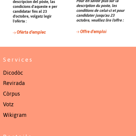
Pour en savoir plus sur la
descripcion del pòste, las
description du poste, les
condicions d'aqueste e per
conditions de celui-ci et pour
candidatar fins al 23
candidater jusqu'au 23
d'octobre, volgatz legir
octobre, veuillez lire l'offre :
l'ofèrta :
Offre d'emploi
Ofèrta d'emplec
Services
Dicodòc
Revirada
Còrpus
Votz
Wikigram