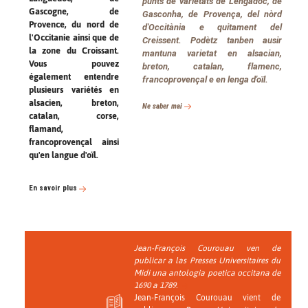
punts de varietats de Lengadòc, de
Gascogne, de
Gasconha, de Provença, del nòrd
Provence, du nord de
d'Occitània e quitament del
l'Occitanie ainsi que de
Creissent. Podètz tanben ausir
la zone du Croissant.
mantuna varietat en alsacian,
Vous pouvez
breton, catalan, flamenc,
également entendre
francoprovençal e en lenga d'oïl.
plusieurs variétés en
alsacien, breton,
Ne saber mai
catalan, corse,
flamand,
francoprovençal ainsi
qu'en langue d'oïl.
En savoir plus
Jean-François Courouau ven de
publicar a las
Presses Universitaires du
Midi
una antologia poetica occitana de
1690 a 1789.
Jean-François Courouau vient de