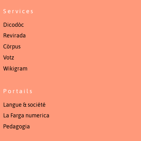
Services
Dicodòc
Revirada
Còrpus
Votz
Wikigram
Portails
Langue & société
La Farga numerica
Pedagogia