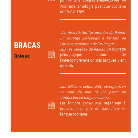
publier aux
Presses Universitaires du
Midi
une antologie poétique occitane
de 1960 à 1789.
Ven de sortir Sus las pesadas de Rainal,
un obratge pedagogic a l'entorn de
BRACAS
l'intercompreneson de las lengas.
Sus las pesadas de Rainal
, un ouvrage
pédagogique autour de
Brèves
l'intercompréhension des langues vient
de sortir.
Las edicions Letras d’òc qu’organizan
un còp de mei lo lor prèmi de
traduccion en lenga occitana.
Les éditions
Letras d’òc
organisent à
nouveau leur prix de traduction en
langue occitane.