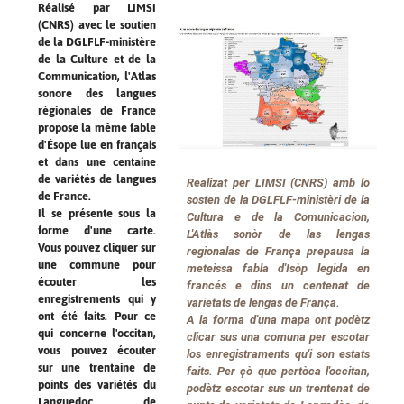
Réalisé par LIMSI
(CNRS) avec le soutien
de la DGLFLF-ministère
de la Culture et de la
Communication, l'Atlas
sonore des langues
régionales de France
propose la même fable
d'Ésope lue en français
et dans une centaine
de variétés de langues
Realizat per LIMSI (CNRS) amb lo
de France.
sosten de la DGLFLF-ministèri de la
Il se présente sous la
Cultura e de la Comunicacion,
forme d'une carte.
L'Atlàs sonòr de las lengas
Vous pouvez cliquer sur
regionalas de França prepausa la
une commune pour
meteissa fabla d'Isòp legida en
écouter les
francés e dins un centenat de
enregistrements qui y
varietats de lengas de França.
ont été faits. Pour ce
A la forma d'una mapa ont podètz
qui concerne l'occitan,
clicar sus una comuna per escotar
vous pouvez écouter
los enregistraments qu'i son estats
sur une trentaine de
faits. Per çò que pertòca l'occitan,
points des variétés du
podètz escotar sus un trentenat de
Languedoc, de