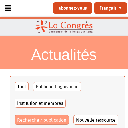
Sélectionnez votre langue
abonnez-vous
Français
Actualités
Tout
Politique linguistique
Institution et membres
Recherche / publication
Nouvelle ressource